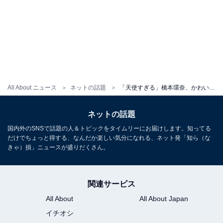
All About ニュース
ネットの話題
「天使すぎる」橋本環奈、かわいすぎる寝顔？ ショットにファンもん絶！ 「横に寝てもいいですか？」
ネットの話題
国内外のSNSで話題の人＆トピックをタイムリーにお届けします。知ってる
だけでちょっと得する、なんだか楽しい気分になれる、ネット発「知ら（な
きゃ）損」ニュースが盛りだくさん。
関連サービス
All About
All About Japan
イチオシ