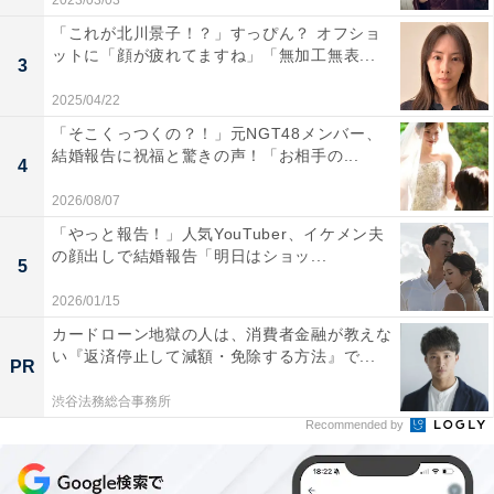
2023/03/03
「これが北川景子！？」すっぴん？ オフショ
ットに「顔が疲れてますね」「無加工無表...
3
2025/04/22
「そこくっつくの？！」元NGT48メンバー、
結婚報告に祝福と驚きの声！「お相手の...
4
2026/08/07
「やっと報告！」人気YouTuber、イケメン夫
の顔出しで結婚報告「明日はショッ...
5
2026/01/15
カードローン地獄の人は、消費者金融が教えな
い『返済停止して減額・免除する方法』で...
PR
渋谷法務総合事務所
Recommended by