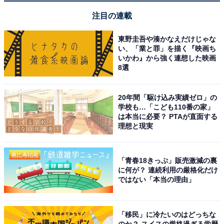
注目の連載
View this post on Instagram
東野圭吾や湊かなえだけじゃな
い、「業と罪」を描く『映画ち
いかわ』から強く連想した映画
8選
20年間「駆け込み実績ゼロ」の
学校も…「こども110番の家」
は本当に必要？ PTAが直面する
理想と現実
A post shared by 生田斗真 (@toma.ikuta_official)
「青春18きっぷ」販売激減の裏
に何が？ 連続利用の厳格化だけ
ではない「本当の理由」
1位には、生田斗真さんが選ばれました。生田さんは11
歳で旧ジャニーズ事務所に所属し、すぐに『天才てれび
くん』（NHK教育テレビ）のてれび戦士に就任して人気
「移民」に冷たいのはどっちな
のか？ スイスの厳格過ぎる学歴