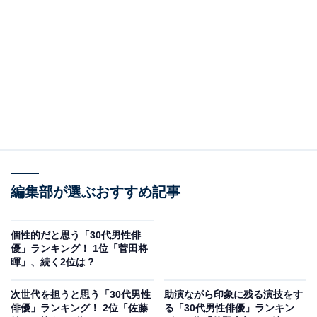
A post shared by 映画『四月になれば彼女は』Blu-ray&DVD9.25発
2位に選ばれたのは、佐藤健さんでした。佐藤さんは、
『仮面ライダー電王』（テレビ朝日系）で初主演を担当
し、さわやかなルックスで人気を獲得。さらに、
編集部が選ぶおすすめ記事
『ROOKIES』（TBS系）やNHKの大河ドラマ『龍馬
伝』ではその演技が認められ、俳優としての実力をつけ
ていきます。
個性的だと思う「30代男性俳
優」ランキング！ 1位「菅田将
暉」、続く2位は？
長くシリーズ化された『るろうに剣心シリーズ』をはじ
め、『バクマン。』『亜人』『護られなかった者たち
次世代を担うと思う「30代男性
助演ながら印象に残る演技をす
俳優」ランキング！ 2位「佐藤
る「30代男性俳優」ランキン
へ』など映画作品で活躍。さらに、『義母と娘のブルー