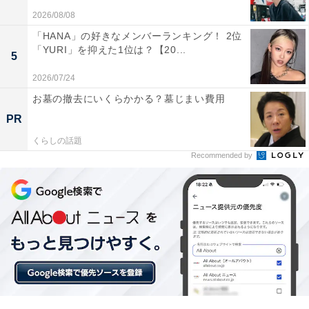
2026/08/08
「HANA」の好きなメンバーランキング！ 2位
「YURI」を抑えた1位は？【20...
5
2026/07/24
お墓の撤去にいくらかかる？墓じまい費用
PR
1位：生田斗真
くらしの話題
Recommended by