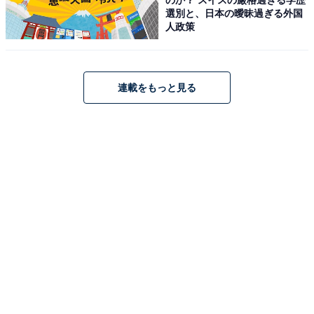
を集めます。2007年には『花ざかりの君たちへ〜イケメ
選別と、日本の曖昧過ぎる外国
ン♂パラダイス〜』（フジテレビ系）に出演し、イケメ
人政策
ン俳優として認知度を上げました。
『ウロボロス〜この愛こそ、正義。』（TBS系）、『警
連載をもっと見る
部補ダイマジン』（テレビ朝日系）の主演をはじめ、映
画『土竜の唄 シリーズ』などにも出演し、アクションも
できる俳優として活躍。2023年11月にはSMILE-UP.（旧
ジャニーズ事務所）を退所し、フリーランスとして活動
することを発表しました。
回答者からは、「やはり元アイドルの笑顔にはかなわな
い」（40代女性／埼玉県）、「クシャッとなる笑顔が素
敵だと思います」（30代女性／広島県）、「大笑いする
姿が楽しそうで魅力的です」（40代女性／神奈川県）な
どの意見が寄せられました。