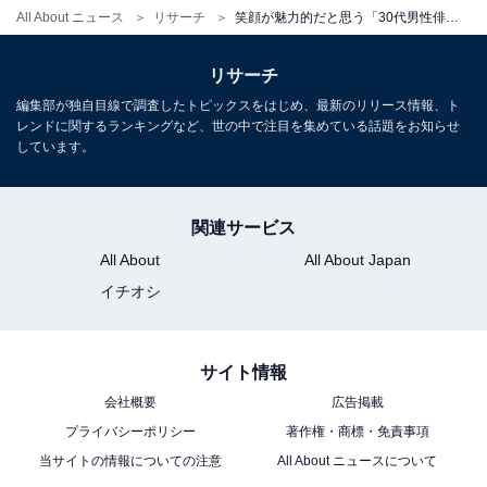
All About ニュース
リサーチ
笑顔が魅力的だと思う「30代男性俳優」ランキング！ 1位「生田斗真」、続く2位は？
※回答者コメントは原文ママです
リサーチ
この記事の筆者：ゆるま 小林 プロフィール
編集部が独自目線で調査したトピックスをはじめ、最新のリリース情報、ト
レンドに関するランキングなど、世の中で注目を集めている話題をお知らせ
長年に渡ってテレビ局でバラエティー番組、情報番組な
しています。
どを制作。その後、フリーランスの編集・ライターに転
身。芸能情報に精通し、週刊誌、ネットニュースでテレ
ビや芸能人に関するコラムなどを執筆。編集プロダクシ
関連サービス
ョン「ゆるま」を立ち上げる。
All About
All About Japan
イチオシ
サイト情報
会社概要
広告掲載
プライバシーポリシー
著作権・商標・免責事項
当サイトの情報についての注意
All About ニュースについて