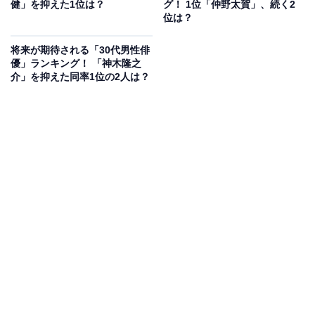
健」を抑えた1位は？
グ！ 1位「仲野太賀」、続く2
ス』『恋はつづくよどこまでも』（ともにTBS系）な
位は？
ど、ドラマへの出演でも人気を集めます。
将来が期待される「30代男性俳
優」ランキング！ 「神木隆之
回答者からは、「あまり笑わない印象だが、時々見せる
介」を抑えた同率1位の2人は？
笑顔はキュートだと感じる」（40代男性／茨城県）、
「照れ笑いの時の顔がとてつもなくかわいらしいから」
（20代女性／埼玉県）、「普段クールなイメージがある
が、くしゃっと笑った顔がかわいい」（30代男性／東京
都）などの意見が寄せられました。
「恋はつづくよどこまでも」Blu-ray BOX