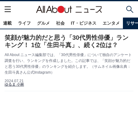
連載
ライフ
グルメ
社会
IT・ビジネス
エンタメ
リサ
笑顔が魅力的だと思う「30代男性俳優」ラン
キング！ 1位「生田斗真」、続く2位は？
All About ニュース編集部では、「30代男性俳優」について独自のアンケート
調査を行い、ランキングを作成しました。この記事では、「笑顔が魅力的だ
と思う30代男性俳優」のランキングを紹介します。（サムネイル画像出典：
生田斗真さん公式Instagram）
2024.07.21
ゆるま 小林