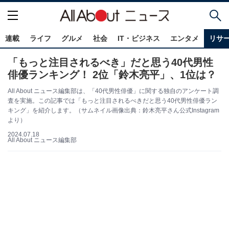
連載
ライフ
グルメ
社会
IT・ビジネス
エンタメ
リサ
「もっと注目されるべき」だと思う40代男性
俳優ランキング！ 2位「鈴木亮平」、1位は？
All About ニュース編集部は、「40代男性俳優」に関する独自のアンケート調
査を実施。この記事では「もっと注目されるべきだと思う40代男性俳優ラン
キング」を紹介します。（サムネイル画像出典：鈴木亮平さん公式Instagram
より）
2024.07.18
All About ニュース編集部