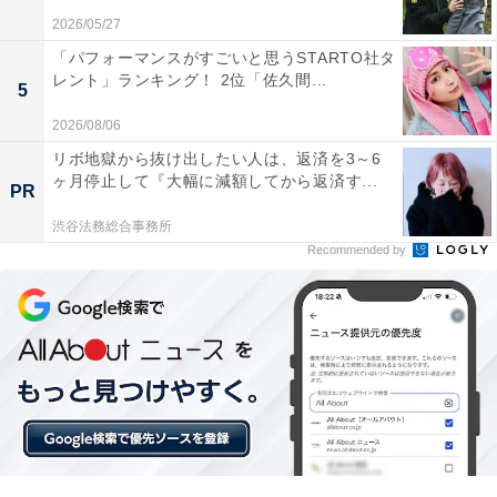
2026/05/27
「パフォーマンスがすごいと思うSTARTO社タ
レント」ランキング！ 2位「佐久間...
5
A post shared by 映画『旅のおわり世界のはじまり』 (@tabisekam
2026/08/06
リボ地獄から抜け出したい人は、返済を3～6
ヶ月停止して『大幅に減額してから返済す...
1位は「加瀬亮」さんでした。1997年に演技の勉強を始
PR
めて初舞台も踏み、翌年からは映画作品にも参加しま
渋谷法務総合事務所
す。2000年『五条霊戦記／GOJOE』で映画デビューを
Recommended by
果たし、映画『それでもボクはやってない』では、日本
アカデミー賞優秀主演男優賞など数多くの賞を受賞。近
年では山田洋次や北野武ら日本の名立たる監督の作品に
加え、ジョニー・デップ主演『MINAMATAーミナマタ
ー』、柄本佑監督作『ippo』などに参加。北野武監督作
『首』では織田信長を演じています。
回答者のコメントを見ると「あまり多くの作品には出て