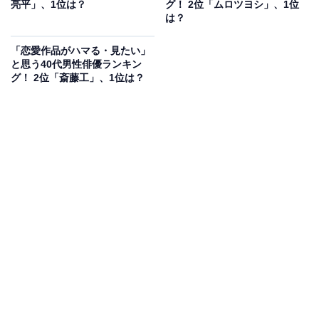
亮平」、1位は？
グ！ 2位「ムロツヨシ」、1位
でも活躍してほしい！」（30代女性／新潟県）、「美へ
は？
の意識や審美眼が磨かれていると思うから」（20代女性
「恋愛作品がハマる・見たい」
／千葉県）などのコメントがありました。
と思う40代男性俳優ランキン
グ！ 2位「斎藤工」、1位は？
1位：加瀬亮