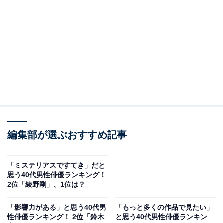
A post shared by Ryohei Suzuki 鈴木亮平 (@ryoheisuzuki_cityhun
2位は「鈴木亮平」さんでした。2006年に水着のキャン
ペーンボーイに選ばれたことがきっかけで芸能界入り。
同年に『レガッタ』（テレビ朝日系）でドラマ初出演を
編集部が選ぶおすすめ記事
果たすと、ドラマ『メイちゃんの執事』（フジテレビ
系）や、『天皇の料理番』（TBS系）、映画『風に立つ
ライオン』などに出演。NHK連続テレビ小説『花子とア
「ミステリアスですてき」だと
思う40代男性俳優ランキング！
ン』や、大河ドラマ『西郷どん』にも出演しています。
2位「綾野剛」、1位は？
回答者からは「実力があるから」（40代男性／新潟
「影響力がある」と思う40代男
「もっと多くの作品で見たい」
性俳優ランキング！ 2位「鈴木
と思う40代男性俳優ランキン
県）、「英語も話せるようなので、日本だけでなく海外