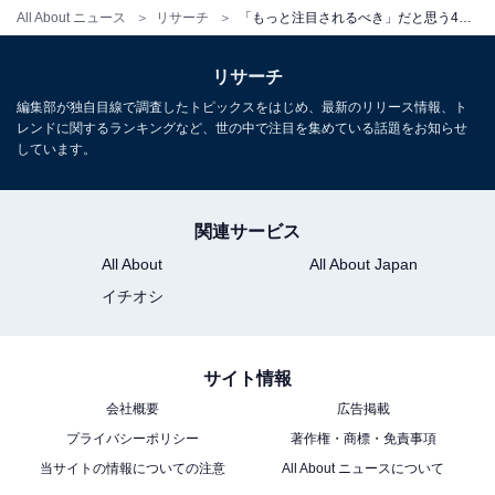
All About ニュース
リサーチ
「もっと注目されるべき」だと思う40代男性俳優ランキング！ 2位「鈴木亮平」、1位は？
リサーチ
編集部が独自目線で調査したトピックスをはじめ、最新のリリース情報、ト
こちらもおすすめ
レンドに関するランキングなど、世の中で注目を集めている話題をお知らせ
しています。
「ファンとの交流が深い」イメージの40代男性
俳優ランキング！ 1位は圧倒的に「ムロツヨ
シ」、2位は？
関連サービス
All About
All About Japan
イチオシ
サイト情報
1
2
会社概要
広告掲載
プライバシーポリシー
著作権・商標・免責事項
当サイトの情報についての注意
All About ニュースについて