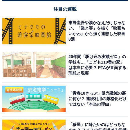
いないけど、役者として素晴らしいから」（30代女性／
注目の連載
北海道）、「自然な良い演技なので、どんどん色んな役
東野圭吾や湊かなえだけじゃな
をやって欲しい」（40代女性／神奈川県）、「演じる役
い、「業と罪」を描く『映画ち
柄も幅広く、演技力も確かなのでもっと評価してほし
いかわ』から強く連想した映画
8選
い」（30代女性／岡山県）といった声がありました。
20年間「駆け込み実績ゼロ」の
※回答者のコメントは原文ママです
学校も…「こども110番の家」
は本当に必要？ PTAが直面する
理想と現実
「青春18きっぷ」販売激減の裏
に何が？ 連続利用の厳格化だけ
ではない「本当の理由」
「移民」に冷たいのはどっちな
のか？ スイスの厳格過ぎる学歴