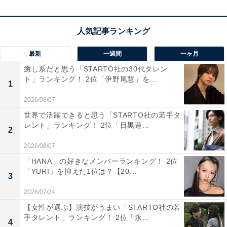
最新
一週間
一ヶ月
癒し系だと思う「STARTO社の30代タレン
ト」ランキング！ 2位「伊野尾慧」を...
1
2026/08/07
世界で活躍できると思う「STARTO社の若手タ
レント」ランキング！ 2位「目黒蓮...
2
2026/08/07
View this post on Instagram
「HANA」の好きなメンバーランキング！ 2位
「YURI」を抑えた1位は？【20...
3
2026/07/24
【女性が選ぶ】演技がうまい「STARTO社の若
手タレント」ランキング！ 2位「永...
4