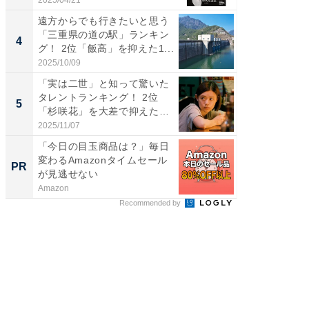
遠方からでも行きたいと思う
癒し系だ
「三重県の道の駅」ランキン
の30代
4
4
グ！ 2位「飯高」を抑えた1...
グ！ 2
2025/10/09
2026/08/0
「実は二世」と知って驚いた
「ファン
タレントランキング！ 2位
ARTO
5
5
「杉咲花」を大差で抑えた1
グ！ 2
位...
2025/11/07
2026/08/0
「今日の目玉商品は？」毎日
GOETH
変わるAmazonタイムセール
を組み
PR
PR
が見逃せない
Amazon
FINCHI o
Recommended by