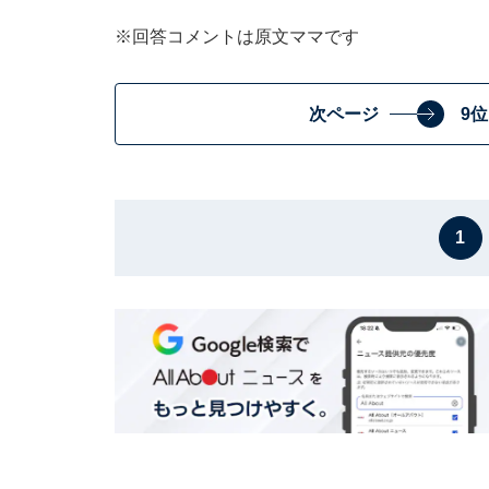
※回答コメントは原文ママです
次ページ
9
1