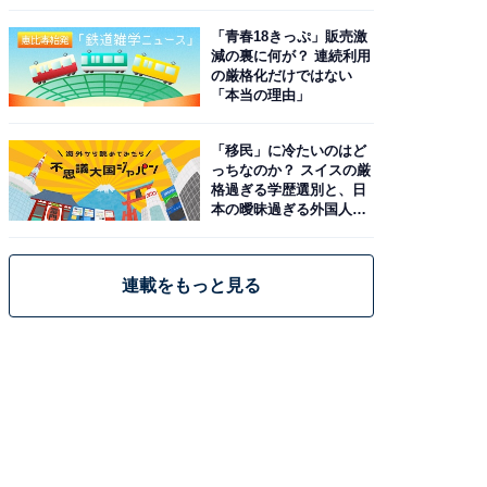
と現実
「青春18きっぷ」販売激
減の裏に何が？ 連続利用
の厳格化だけではない
「本当の理由」
「移民」に冷たいのはど
っちなのか？ スイスの厳
格過ぎる学歴選別と、日
本の曖昧過ぎる外国人政
策
連載をもっと見る