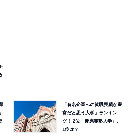
と
位
輩
「有名企業への就職実績が豊
」
富だと思う大学」ランキン
塾
グ！ 2位「慶應義塾大学」、
1位は？