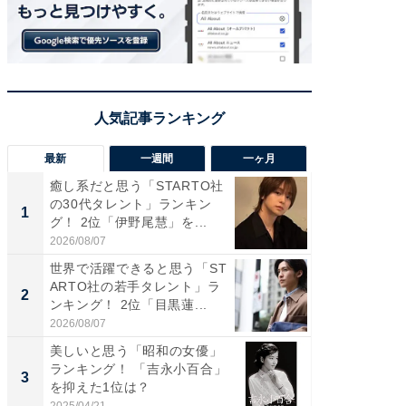
最新
一週間
一ヶ月
癒し系だと思う「STARTO社
癒し系だ
の30代タレント」ランキン
の若手
1
1
グ！ 2位「伊野尾慧」を...
グ！ 2
2026/08/07
2026/08/0
世界で活躍できると思う「ST
「パフ
ARTO社の若手タレント」ラ
思うST
2
2
ンキング！ 2位「目黒蓮...
ンキング
2026/08/07
2026/08/0
美しいと思う「昭和の女優」
ギャップ
ランキング！ 「吉永小百合」
RTO社
3
3
を抑えた1位は？
キング！
2025/04/21
2026/08/0