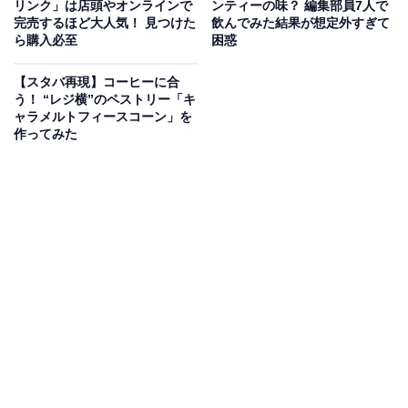
リンク」は店頭やオンラインで
ンティーの味？ 編集部員7人で
です。
シャリシャリとした食感
で、口の中を一気に冷や
完売するほど大人気！ 見つけた
飲んでみた結果が想定外すぎて
ら購入必至
困惑
してくれます。てっぺんにぽってりと盛り付けられたホ
イップクリームと合わせて飲むと、さっぱりとした下の
【スタバ再現】コーヒーに合
2層も濃厚な口あたりになり、
ぜいたく感のあるスイー
う！ “レジ横”のペストリー「キ
ャラメルトフィースコーン」を
ツを食べているような味わいに。
作ってみた