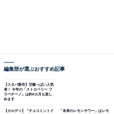
編集部が選ぶおすすめ記事
最下層をすくうと桃の果肉がいっぱい！
まず最下層のピーチソースには、
桃の果肉がたっぷり
。
【スタバ新作】甘酸っぱい人気
者！ 今年の「ストロベリー フ
ストローでは詰まってしまうほど大きい果肉もあったの
ラペチーノ」は約4カ月も楽し
で、パフェスプーンですくってみました。
完熟の桃の果
めます
肉と甘酸っぱいソース
がとってもおいしい！ その上の中
【カルディ】「チョコミントド
「未来のレモンサワー」はレモ
間層は、桃ピューレと果汁が合わさった爽やかな味わい