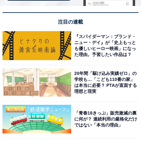
注目の連載
『スパイダーマン：ブランド・
ニュー・デイ』が「史上もっと
も優しいヒーロー映画」になっ
今夏イチオシの「ラブ & ピーチ フラペチーノ」を楽しんで！
た理由。予習したい作品は？
＜DATA＞
スターバックス
20年間「駆け込み実績ゼロ」の
学校も…「こども110番の家」
「ラブ & ピーチ フラペチーノ(R)」（Tallのみ）
は本当に必要？ PTAが直面する
持ち帰りの場合：687円
理想と現実
店内利用の場合：700円
「白桃＆アールグレイケーキ」
「青春18きっぷ」販売激減の裏
540円
に何が？ 連続利用の厳格化だけ
ではない「本当の理由」
こちらもおすすめ