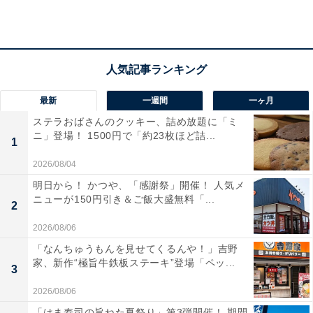
新作スイーツもピーチ！ 桃づくしで今夏のスタバ
を楽しんで
最新
一週間
一ヶ月
ステラおばさんのクッキー、詰め放題に「ミ
ニ」登場！ 1500円で「約23枚ほど詰...
1
2026/08/04
明日から！ かつや、「感謝祭」開催！ 人気メ
ニューが150円引き＆ご飯大盛無料「...
2
2026/08/06
「なんちゅうもんを見せてくるんや！」吉野
家、新作“極旨牛鉄板ステーキ”登場「ペッ...
3
2026/08/06
「はま寿司の旨ねた夏祭り」第3弾開催！ 期間