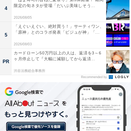
口の中を甘酸っぱい桃でいっぱいにしたい！
限定の旬ネタが登場「だいぶ美味しそう...
4
「ラブ & ピーチ フラペチーノ」で豊潤な桃の香りを一層
2026/08/05
楽しみたいときは、スイーツも桃で統一するのがおすす
「えぐいえぐい、絶対買う！」サーティワン、
め！ 新作スイーツ「
白桃＆アールグレイケーキ
」は、ふ
「原神」とのコラボ発表「ビジュが神」「...
5
んわりプルプルのアールグレイムースの上に、ゼリーで
2026/08/03
包まれた白桃の実がたっぷり。口の中の桃感が増して、
カードローン50万円以上の人は、返済を3～6
ぜいたくな
桃づくし体験
を味わえます。ぜひ、夏の新作
ヶ月停止して『大幅に減額してから返済...
PR
フラペチーノを、オリジナルサイドメニューと一緒に楽
渋谷法務総合事務所
しんでみてくださいね！
Recommended by