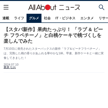
連載
ライフ
グルメ
社会
IT・ビジネス
エンタメ
リサ
【スタバ新作】果肉たっぷり！ 「ラブ & ピー
チ フラペチーノ」と白桃ケーキで桃づくしを
楽しんでみた
7月10日に発売されたスターバックスの新作「ラブ＆ピーチフラペチーノ」
は、完熟した桃の香りがあふれる華やかな1杯。早速、新作ケーキと一緒に実
食してきました！
2024.07.10
栗原 なお