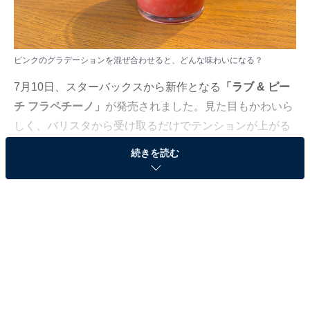
ピンクのグラデーションを混ぜ合わせると、どんな味わいになる？
7月10日、スターバックスから新作となる
「ラブ & ピー
チ フラペチーノ」
が発売されました。見た目もかわいら
しく、バリスタから受け取るだけでテンションが上がる
一品です！ クリーム、ピーチベース、ピーチ果肉ソース
続きを読む
と3層に分かれていて、それぞれを混ぜ合わせるとどん
な変化が起こるのかワクワク！
桃の果肉がたっぷり！ 暑い夏に最適のフラペチー
ノ