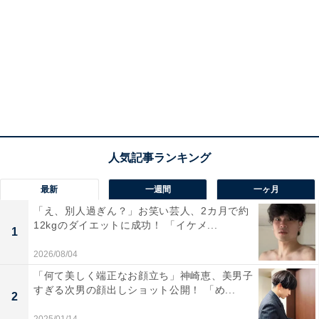
最新
一週間
一ヶ月
「え、別人過ぎん？」お笑い芸人、2カ月で約
12kgのダイエットに成功！ 「イケメ...
1
2026/08/04
「何て美しく端正なお顔立ち」神崎恵、美男子
すぎる次男の顔出しショット公開！ 「め...
2