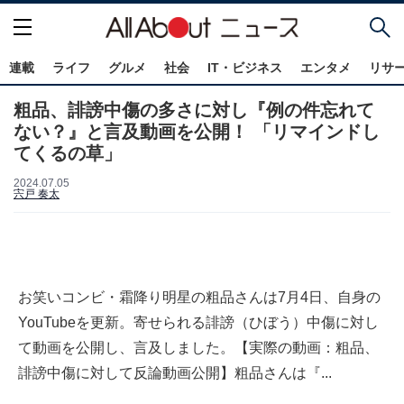
連載
ライフ
グルメ
社会
IT・ビジネス
エンタメ
リサ
粗品、誹謗中傷の多さに対し『例の件忘れて
ない？』と言及動画を公開！ 「リマインドし
てくるの草」
2024.07.05
宍戸 奏太
お笑いコンビ・霜降り明星の粗品さんは7月4日、自身の
YouTubeを更新。寄せられる誹謗（ひぼう）中傷に対し
て動画を公開し、言及しました。【実際の動画：粗品、
誹謗中傷に対して反論動画公開】粗品さんは『...