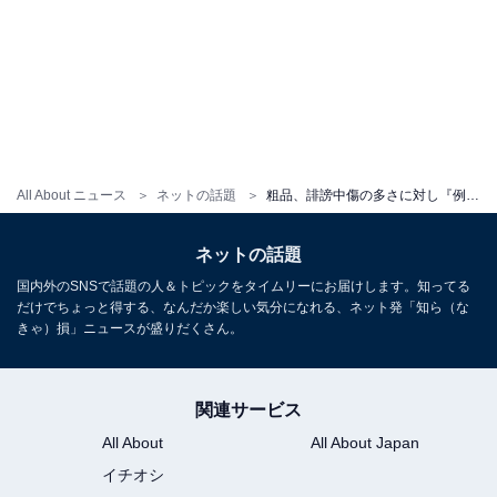
All About ニュース
ネットの話題
粗品、誹謗中傷の多さに対し『例の件忘れてない？』と言及動画を公開！ 「リマインドしてくるの草」
ネットの話題
国内外のSNSで話題の人＆トピックをタイムリーにお届けします。知ってる
だけでちょっと得する、なんだか楽しい気分になれる、ネット発「知ら（な
きゃ）損」ニュースが盛りだくさん。
関連サービス
All About
All About Japan
イチオシ