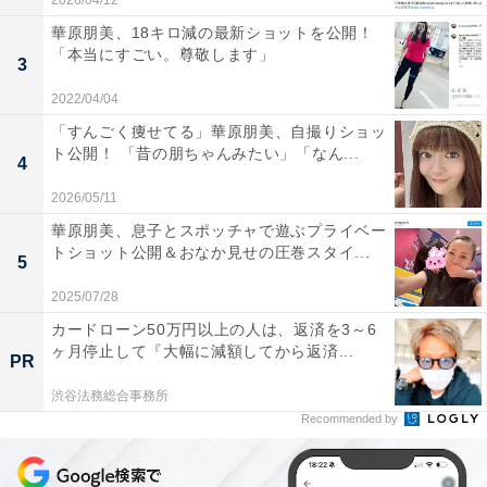
2026/04/12
華原朋美、18キロ減の最新ショットを公開！
「本当にすごい。尊敬します」
3
2022/04/04
「すんごく痩せてる」華原朋美、自撮りショッ
ト公開！ 「昔の朋ちゃんみたい」「なん...
4
2026/05/11
華原朋美、息子とスポッチャで遊ぶプライベー
トショット公開＆おなか見せの圧巻スタイ...
5
2025/07/28
カードローン50万円以上の人は、返済を3～6
ヶ月停止して『大幅に減額してから返済...
PR
渋谷法務総合事務所
Recommended by