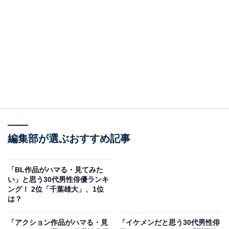
A post shared by 映画『護られなかった者たちへ』公式アカウント (
2位は「佐藤健」さんでした。2006年にドラマ『プリン
セス・プリンセスＤ』（テレビ朝日系）で俳優デビュ
ー。翌年には『仮面ライダー 電王』（テレビ朝日系）で
編集部が選ぶおすすめ記事
主演を務め注目を集めました。主な出演作はドラマ
『ROOKIES』（TBS系）、NHK大河ドラマ『龍馬
伝』、NHK連続テレビ小説『半分、青い。』、映画『る
「BL作品がハマる・見てみた
い」と思う30代男性俳優ランキ
ろうに剣心』シリーズ、『護られなかった者たちへ』な
ング！ 2位「千葉雄大」、1位
どがあります。また、登録者数234万人（4月5日時点）
は？
を誇る自身のYouTubeチャンネル「佐藤 健 / Satoh
「アクション作品がハマる・見
「イケメンだと思う30代男性俳
Takeru」も人気を集めています。