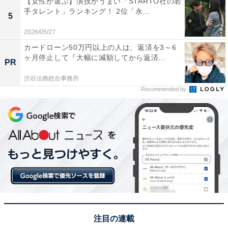
【女性が選ぶ】演技がうまい「STARTO社の若
手タレント」ランキング！ 2位「永...
5
2026/05/27
カードローン50万円以上の人は、返済を3～6
ヶ月停止して『大幅に減額してから返済...
PR
渋谷法務総合事務所
Recommended by
A post shared by 【公式】ミステリと言う勿れ〈大ヒット上映中！〉 (
1位は「菅田将暉」さんでした。2009年に『仮面ライダ
ーW』（テレビ朝日系）で俳優デビュー。コメディーか
らサスペンス、ラブストーリーまで幅広いジャンルで活
躍しており、ドラマ『3年A組―今から皆さんは、人質で
す―』（日本テレビ系）、『ミステリと言う勿れ』（フ
ジテレビ系）、映画『アルキメデスの大戦』『銀魂』
『花束みたいな恋をした』など、メインキャストを務め
注目の連載
た作品も数多く存在します。演じる役ごとに全く異なる