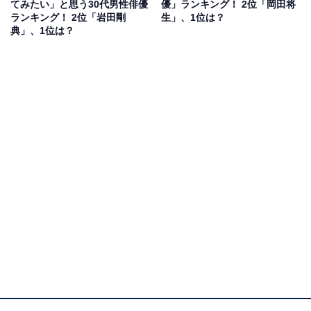
てみたい」と思う30代男性俳優
優」ランキング！ 2位「岡田将
ランキング！ 2位「岩田剛
生」、1位は？
典」、1位は？
回答者からは「老若男女、すべての世代に魅力が通じる
方だと感じます」（40代女性／香川県）、「彼の買う服
で値段が高騰すると聞いた為」（40代女性／石川県）、
「少し近寄りがたい雰囲気にカリスマ性を感じるから」
（50代男性／兵庫県）などのコメントがありました。