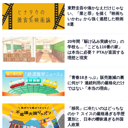
表情を見せることから“カメレオン俳優”と称されてお
東野圭吾や湊かなえだけじゃな
い、「業と罪」を描く『映画ち
り、「日本アカデミー賞」「エランドール賞」なども受
いかわ』から強く連想した映画
賞し業界からも高い評価を得ています。
8選
回答者のコメントを見ると「どのドラマもはまってしま
20年間「駆け込み実績ゼロ」の
学校も…「こども110番の家」
うからです」（50代女性／大阪府）、「ずっと第一線で
は本当に必要？ PTAが直面する
大活躍していて、カリスマ的存在になれそう」（40代女
理想と現実
性／神奈川県）、「俺様キャラもハマっていた」（20代
女性／神奈川県）といった声がありました。
「青春18きっぷ」販売激減の裏
に何が？ 連続利用の厳格化だけ
※回答者のコメントは原文ママです
ではない「本当の理由」
「移民」に冷たいのはどっちな
のか？ スイスの厳格過ぎる学歴
選別と、日本の曖昧過ぎる外国
人政策