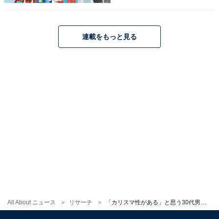
連載をもっと見る
ミステリと言う勿れ
Amazonで見る
13位までの全ランキング結果を見
次ページ
る
All About ニュース
リサーチ
「カリスマ性がある」と思う30代男性俳優ランキング！ 2位「佐藤健」、1位は？