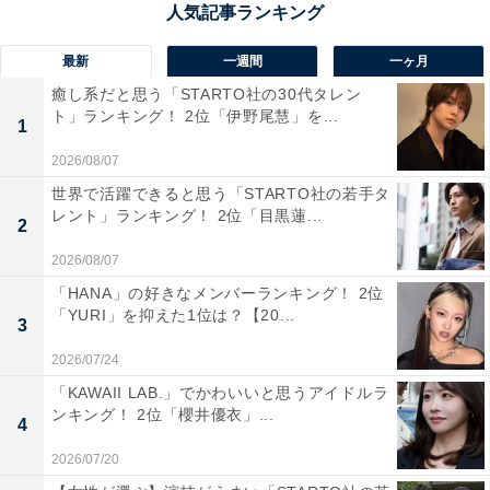
最新
一週間
一ヶ月
1位：菅田将暉
癒し系だと思う「STARTO社の30代タレン
ト」ランキング！ 2位「伊野尾慧」を...
1
2026/08/07
世界で活躍できると思う「STARTO社の若手タ
レント」ランキング！ 2位「目黒蓮...
2
2026/08/07
「HANA」の好きなメンバーランキング！ 2位
「YURI」を抑えた1位は？【20...
3
2026/07/24
「KAWAII LAB.」でかわいいと思うアイドルラ
ンキング！ 2位「櫻井優衣」...
4
View this post on Instagram
2026/07/20