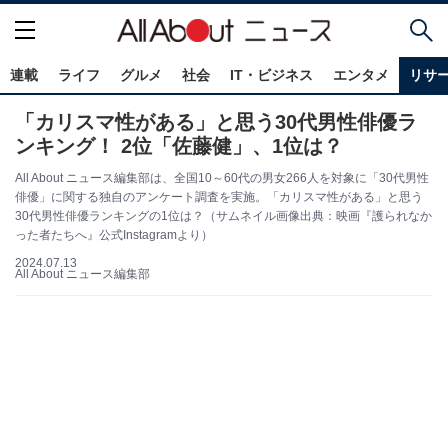
連載
ライフ
グルメ
社会
IT・ビジネス
エンタメ
リサ
「カリスマ性がある」と思う30代男性俳優ラ
ンキング！ 2位「佐藤健」、1位は？
All About ニュース編集部は、全国10～60代の男女266人を対象に「30代男性
俳優」に関する独自のアンケート調査を実施。「カリスマ性がある」と思う
30代男性俳優ランキングの1位は？（サムネイル画像出典：映画『護られなか
った者たちへ』公式Instagramより）
2024.07.13
All About ニュース編集部