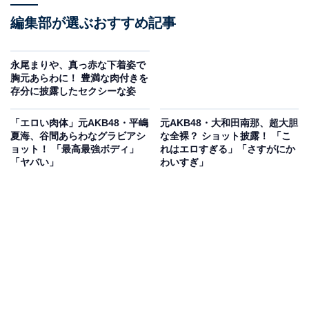
編集部が選ぶおすすめ記事
永尾まりや、真っ赤な下着姿で
胸元あらわに！ 豊満な肉付きを
存分に披露したセクシーな姿
「エロい肉体」元AKB48・平嶋
元AKB48・大和田南那、超大胆
夏海、谷間あらわなグラビアシ
な全裸？ ショット披露！ 「こ
ョット！ 「最高最強ボディ」
れはエロすぎる」「さすがにか
「ヤバい」
わいすぎ」