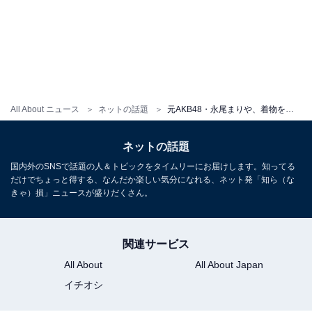
All About ニュース
ネットの話題
元AKB48・永尾まりや、着物を着崩した大胆ショットを公開！ 真っ赤なランジェリーが見える妖艶な姿
ネットの話題
国内外のSNSで話題の人＆トピックをタイムリーにお届けします。知ってる
だけでちょっと得する、なんだか楽しい気分になれる、ネット発「知ら（な
きゃ）損」ニュースが盛りだくさん。
関連サービス
All About
All About Japan
イチオシ