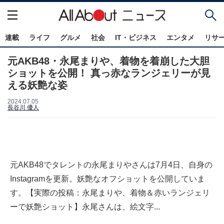
連載
ライフ
グルメ
社会
IT・ビジネス
エンタメ
リサ
元AKB48・永尾まりや、着物を着崩した大胆
ショットを公開！ 真っ赤なランジェリーが見
える妖艶な姿
2024.07.05
長谷川 優人
元AKB48でタレントの永尾まりやさんは7月4日、自身の
Instagramを更新。妖艶なオフショットを公開していま
す。【実際の投稿：永尾まりや、着物＆赤いランジェリ
ーで妖艶ショット】永尾さんは、絵文字...