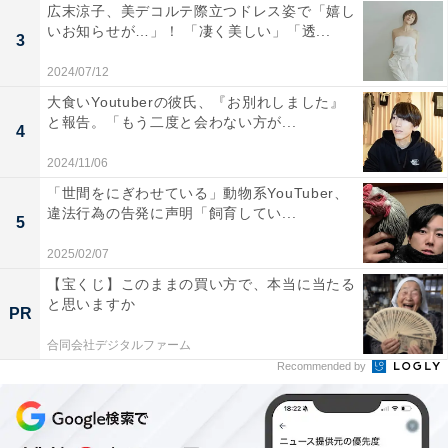
広末涼子、美デコルテ際立つドレス姿で「嬉し
いお知らせが…」！ 「凄く美しい」「透...
3
2024/07/12
大食いYoutuberの彼氏、『お別れしました』
と報告。「もう二度と会わない方が...
4
2024/11/06
「世間をにぎわせている」動物系YouTuber、
違法行為の告発に声明「飼育してい...
5
2025/02/07
【宝くじ】このままの買い方で、本当に当たる
と思いますか
PR
合同会社デジタルファーム
Recommended by