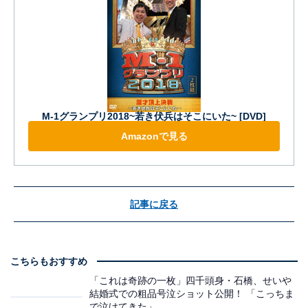
M-1グランプリ2018~若き伏兵はそこにいた~ [DVD]
Amazonで見る
記事に戻る
こちらもおすすめ
「これは奇跡の一枚」四千頭身・石橋、せいや
結婚式での粗品号泣ショット公開！ 「こっちま
で泣けてきた」