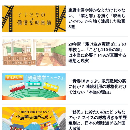
東野圭吾や湊かなえだけじゃな
い、「業と罪」を描く『映画ち
いかわ』から強く連想した映画
8選
20年間「駆け込み実績ゼロ」の
学校も…「こども110番の家」
は本当に必要？ PTAが直面する
理想と現実
「青春18きっぷ」販売激減の裏
に何が？ 連続利用の厳格化だけ
ではない「本当の理由」
「移民」に冷たいのはどっちな
のか？ スイスの厳格過ぎる学歴
選別と、日本の曖昧過ぎる外国
人政策