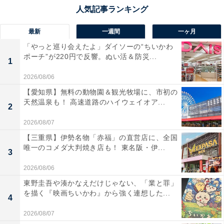
最新
一週間
一ヶ月
「やっと巡り会えたよ」ダイソーの“ちいかわ
ポーチ”が220円で反響。ぬい活＆防災...
1
2026/08/06
【愛知県】無料の動物園＆観光牧場に、市初の
天然温泉も！ 高速道路のハイウェイオア...
2
2026/08/07
【三重県】伊勢名物「赤福」の直営店に、全国
唯一のコメダ大判焼き店も！ 東名阪・伊...
3
2026/08/06
東野圭吾や湊かなえだけじゃない、「業と罪」
を描く『映画ちいかわ』から強く連想した...
4
2026/08/07