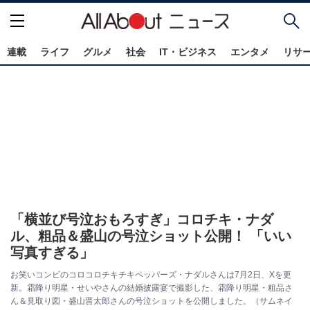
連載
ライフ
グルメ
社会
IT・ビジネス
エンタメ
リサ
「横並び号泣おもろすぎ」コロチキ・ナダ
ル、粗品＆盛山の号泣ショット公開！ 「いい
写真すぎる」
お笑いコンビのコロコロチキチキペッパーズ・ナダルさんは7月2日、Xを更
新。霜降り明星・せいやさんの結婚披露宴で撮影した、霜降り明星・粗品さ
ん＆見取り図・盛山晋太郎さんの号泣ショットを公開しました。（サムネイ