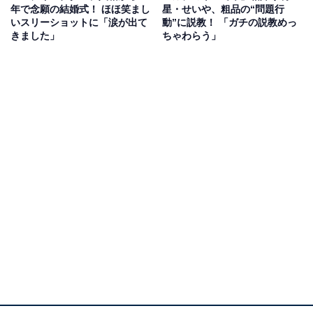
年で念願の結婚式！ ほほ笑まし
星・せいや、粗品の“問題行
いスリーショットに「涙が出て
動”に説教！ 「ガチの説教めっ
きました」
ちゃわらう」