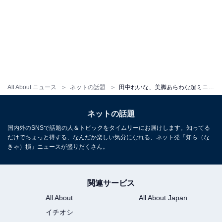
All About ニュース
ネットの話題
田中れいな、美脚あらわな超ミニスカの制服姿に反響！ 「こんなに制服が似合う30代はいない」の声
ネットの話題
国内外のSNSで話題の人＆トピックをタイムリーにお届けします。知ってる
だけでちょっと得する、なんだか楽しい気分になれる、ネット発「知ら（な
きゃ）損」ニュースが盛りだくさん。
関連サービス
All About
All About Japan
イチオシ