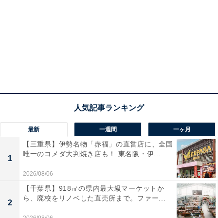
最新
一週間
一ヶ月
【三重県】伊勢名物「赤福」の直営店に、全国
唯一のコメダ大判焼き店も！ 東名阪・伊...
1
2026/08/06
【千葉県】918㎡の県内最大級マーケットか
ら、廃校をリノベした直売所まで。ファー...
2