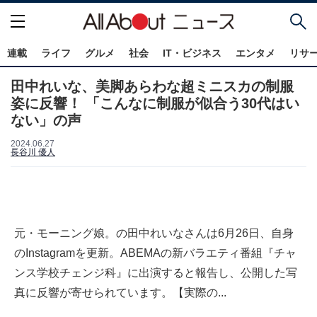
連載
ライフ
グルメ
社会
IT・ビジネス
エンタメ
リサ
田中れいな、美脚あらわな超ミニスカの制服
姿に反響！ 「こんなに制服が似合う30代はい
ない」の声
2024.06.27
長谷川 優人
元・モーニング娘。の田中れいなさんは6月26日、自身
のInstagramを更新。ABEMAの新バラエティ番組『チャ
ンス学校チェンジ科』に出演すると報告し、公開した写
真に反響が寄せられています。【実際の...