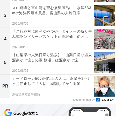
2026/08/06
立山連峰と富山湾を望む展望風呂に、水深333
mの海洋深層水風呂。富山県の人気日帰...
3
2026/08/06
「これ絶対に便利なやつや」ダイソーの折り畳
み式ランドリーバスケットが高評価「使わ...
4
2026/08/03
【山梨県の人気日帰り温泉】「山梨日帰り温泉
源泉かけ流しの湯 桜湯」は源泉かけ流...
5
2026/08/05
カードローン50万円以上の人は、返済を3～6
ヶ月停止して『大幅に減額してから返済...
PR
渋谷法務総合事務所
Recommended by