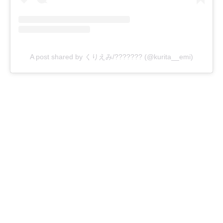
A post shared by くりえみ/??????? (@kurita__emi)