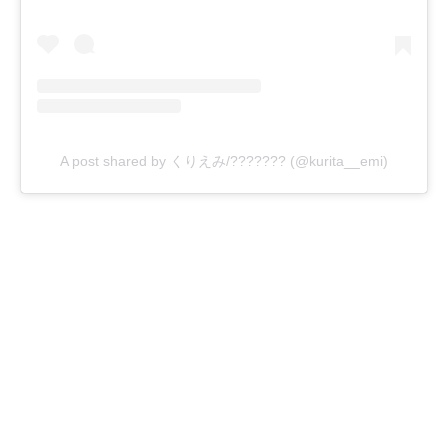
A post shared by くりえみ/??????? (@kurita__emi)