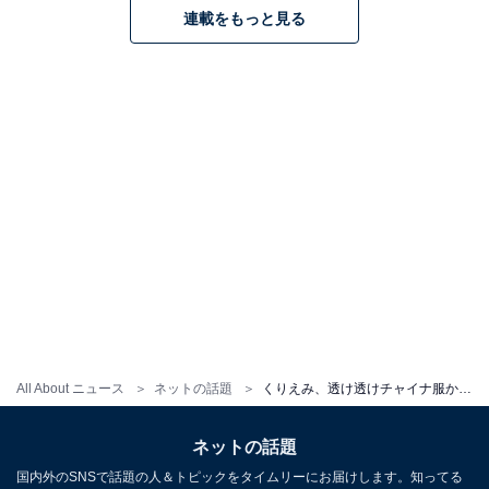
連載をもっと見る
All About ニュース
ネットの話題
くりえみ、透け透けチャイナ服から美乳あらわに！ 「流石パーフェクトスタイル」「芸術的な体型」
ネットの話題
国内外のSNSで話題の人＆トピックをタイムリーにお届けします。知ってる