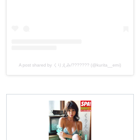
A post shared by くりえみ/??????? (@kurita__emi)