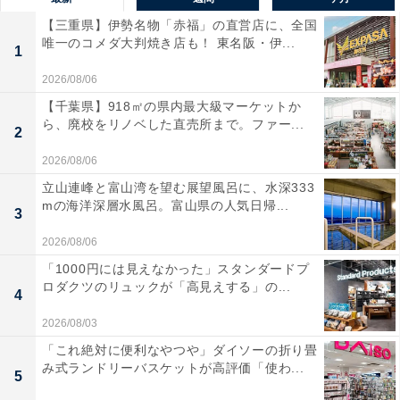
【三重県】伊勢名物「赤福」の直営店に、全国
唯一のコメダ大判焼き店も！ 東名阪・伊...
1
2026/08/06
【千葉県】918㎡の県内最大級マーケットか
ら、廃校をリノベした直売所まで。ファー...
2
2026/08/06
立山連峰と富山湾を望む展望風呂に、水深333
mの海洋深層水風呂。富山県の人気日帰...
3
2026/08/06
「1000円には見えなかった」スタンダードプ
ロダクツのリュックが「高見えする」の...
4
2026/08/03
「これ絶対に便利なやつや」ダイソーの折り畳
み式ランドリーバスケットが高評価「使わ...
5