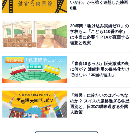
いかわ』から強く連想した映画
8選
20年間「駆け込み実績ゼロ」の
学校も…「こども110番の家」
は本当に必要？ PTAが直面する
理想と現実
「青春18きっぷ」販売激減の裏
に何が？ 連続利用の厳格化だけ
ではない「本当の理由」
「移民」に冷たいのはどっちな
のか？ スイスの厳格過ぎる学歴
選別と、日本の曖昧過ぎる外国
人政策