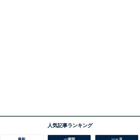
最新
一週間
一ヶ月