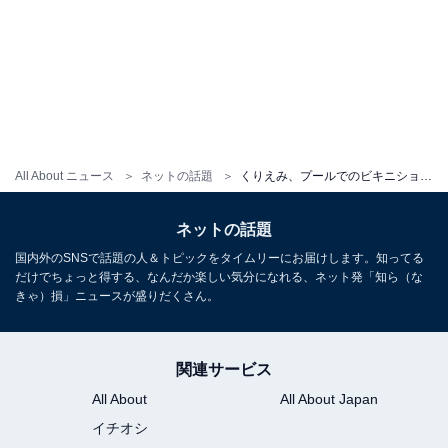
All About ニュース
ネットの話題
くりえみ、プールでのビキニショットを披露！ 圧巻の美乳に「良い乳」「オッパイに埋もれたい」の声！
ネットの話題
国内外のSNSで話題の人＆トピックをタイムリーにお届けします。知ってる
だけでちょっと得する、なんだか楽しい気分になれる、ネット発「知ら（な
きゃ）損」ニュースが盛りだくさん。
関連サービス
All About
All About Japan
イチオシ