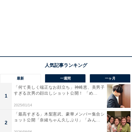
最新
一週間
一ヶ月
「何て美しく端正なお顔立ち」神崎恵、美男子
すぎる次男の顔出しショット公開！ 「め...
1
2025/01/14
「最高すぎる」木梨憲武、豪華メンバー集合シ
ョット公開「奈緒ちゃん久しぶり」「みん...
2