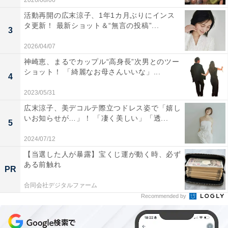
2026/08/06
活動再開の広末涼子、1年1カ月ぶりにインス
タ更新！ 最新ショット＆“無言の投稿”...
3
2026/04/07
神崎恵、まるでカップル“高身長”次男とのツー
ショット！ 「綺麗なお母さんいいな」...
4
2023/05/31
広末涼子、美デコルテ際立つドレス姿で「嬉し
いお知らせが…」！ 「凄く美しい」「透...
5
2024/07/12
【当選した人が暴露】宝くじ運が動く時、必ず
ある前触れ
PR
合同会社デジタルファーム
Recommended by