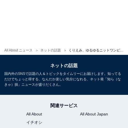
All About ニュース
ネットの話題
くりえみ、ゆるゆるニットワンピから谷間チラ見え！ 「ナイスオッパイ」「この表情可愛い」
ネットの話題
国内外のSNSで話題の人＆トピックをタイムリーにお届けします。知ってる
だけでちょっと得する、なんだか楽しい気分になれる、ネット発「知ら（な
きゃ）損」ニュースが盛りだくさん。
関連サービス
All About
All About Japan
イチオシ