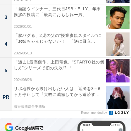
2025/10/17
「自認ウインナー」三代目JSB・ELLY、年末
挨拶の投稿に「最高におもしれー男」...
3
2026/01/01
「脳バグる」2児の父の“授業参観スタイル”に
「お姉ちゃんじゃないか！」「逆に目立...
4
2026/05/13
「過去1最高傑作」上田竜也、“STARTO社の倒
し方”シリーズで初の失敗!? 「...
5
2024/08/26
リボ地獄から抜け出したい人は、返済を3～6
ヶ月停止して『大幅に減額してから返済す...
PR
渋谷法務総合事務所
Recommended by