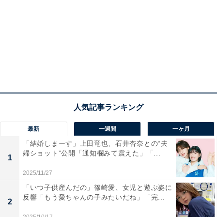
最新
一週間
一ヶ月
「結婚しまーす」上田竜也、石井杏奈との“夫
婦ショット”公開「通知欄みて震えた」「...
1
2025/11/27
「いつ子供産んだの」篠崎愛、女児と遊ぶ姿に
反響「もう愛ちゃんの子みたいだね」「完...
2