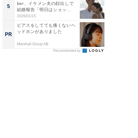
ber、イケメン夫の顔出しで
装姿が話
5
5
結婚報告「明日はショッ...
のお父さ
2026/01/15
2026/08/0
ピアスをしてても痛くないヘ
65歳以
ッドホンがありました
プラン
PR
PR
なたに
を...
Marshall Group AB
あんしん
Recommended by