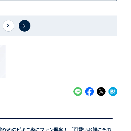
2
少なめのビキニ姿にファン興奮！ 「可愛いお顔にその