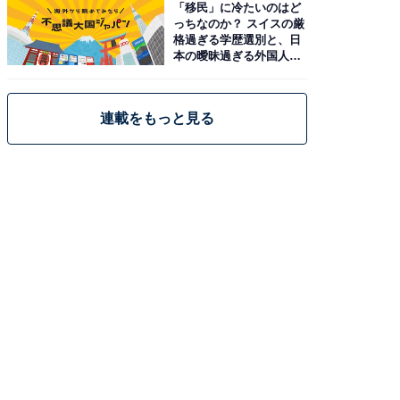
「移民」に冷たいのはど
っちなのか？ スイスの厳
格過ぎる学歴選別と、日
本の曖昧過ぎる外国人政
策
連載をもっと見る