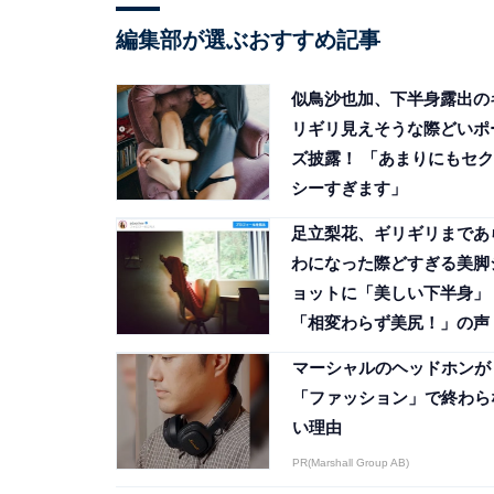
編集部が選ぶおすすめ記事
似鳥沙也加、下半身露出の
リギリ見えそうな際どいポ
ズ披露！ 「あまりにもセク
シーすぎます」
足立梨花、ギリギリまであ
わになった際どすぎる美脚
ョットに「美しい下半身」
「相変わらず美尻！」の声
マーシャルのヘッドホンが
「ファッション」で終わら
い理由
PR(Marshall Group AB)