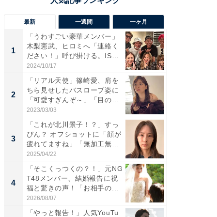
最新
一週間
一ヶ月
「うわすごい豪華メンバー」
「さす
木梨憲武、ヒロミへ「連絡く
は」高
1
1
ださい！」呼び掛ける。IS
災地を
S...
「カ...
2024/10/17
2026/08/0
「リアル天使」篠崎愛、肩を
「女の
ちら見せしたバスローブ姿に
介、バ
2
2
「可愛すぎんぞ～」「目の表
らのプレ
情...
愛...
2023/03/03
2026/08/0
「これが北川景子！？」すっ
「脚が
ぴん？ オフショットに「顔が
横川尚
3
3
疲れてますね」「無加工無
ムキな姿
表...
刃...
2025/04/22
2026/08/0
「そこくっつくの？！」元NG
「え、
T48メンバー、結婚報告に祝
芸人、2
4
4
福と驚きの声！「お相手の...
エットに
2026/08/07
2026/08/0
「やっと報告！」人気YouTu
「脳がバ