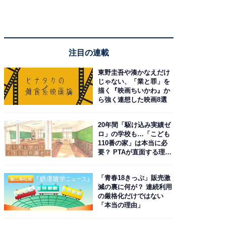
注目の連載
東野圭吾や湊かなえだけ
じゃない、「業と罪」を
描く『映画ちいかわ』か
ら強く連想した映画8選
20年間「駆け込み実績ゼ
ロ」の学校も…「こども
110番の家」は本当に必
要？ PTAが直面する理想
と現実
「青春18きっぷ」販売激
減の裏に何が？ 連続利用
の厳格化だけではない
「本当の理由」