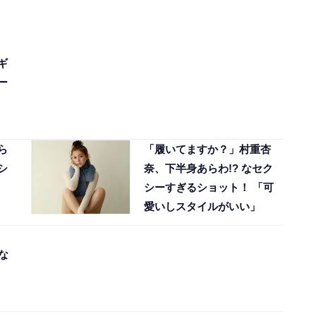
ギ
ー
ら
「履いてますか？」村重杏
シ
奈、下半身あらわ!? なセク
シーすぎるショット！ 「可
愛いしスタイルがいい」
な