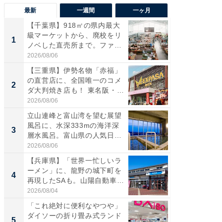
最新
一週間
一ヶ月
【千葉県】918㎡の県内最大
【兵庫
級マーケットから、廃校をリ
ーメン
1
1
ノベした直売所まで。ファ
再現した
ー...
道...
2026/08/06
2026/08/0
【三重県】伊勢名物「赤福」
【三重
の直営店に、全国唯一のコメ
「鈴鹿天
2
2
ダ大判焼き店も！ 東名阪・
は100
伊...
2026/08/06
2026/08/0
立山連峰と富山湾を望む展望
「ミニオ
風呂に、水深333mの海洋深
ッグ！ 
3
3
層水風呂。富山県の人気日
ど、夏限
帰...
2026/08/06
2026/08/0
【兵庫県】「世界一忙しいラ
【埼玉
ーメン」に、龍野の城下町を
「行田天
4
4
再現したSAも。山陽自動車
は和の
道...
が...
2026/08/04
2026/08/0
「これ絶対に便利なやつや」
【石川
ダイソーの折り畳み式ランド
湯】「天
5
5