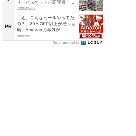
リーバスケットが高評価「使
賀ゆめ
わ...
お...
2026/08/03
2026/08/0
「え、こんなセールやってた
シェア別荘
の？」80％OFF以上が続々登
wners
PR
PR
場！Amazonの本気が...
Amazon
COCO VIL
Recommended by