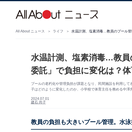
All About ニュース
ライフ
水温計測、塩素消毒…教員のプール管
水温計測、塩素消毒…教員
委託」で負担に変化は？体
プールの老朽化や管理負担が課題となり、民間施設を利用して
子はどのように変化したのか、小学校で体育主任を務める中澤
2024.07.01
建石 尚子
教員の負担も大きいプール管理。水泳