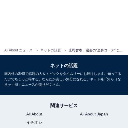
All About ニュース
ネットの話題
庄司智春、過去の“全身コーデ”に「変な人フォローしちゃってると思った」「腹筋はボッテガですか？」
ネットの話題
国内外のSNSで話題の人＆トピックをタイムリーにお届けします。知ってる
だけでちょっと得する、なんだか楽しい気分になれる、ネット発「知ら（な
きゃ）損」ニュースが盛りだくさん。
関連サービス
All About
All About Japan
イチオシ