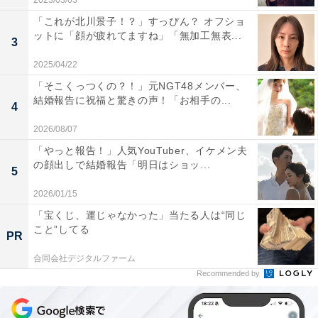
2023/03/03
「これが北川景子！？」すっぴん？ オフショ
ットに「顔が疲れてますね」「無加工無表...
3
2025/04/22
「そこくっつくの？！」元NGT48メンバー、
結婚報告に祝福と驚きの声！「お相手の...
4
2026/08/07
「やっと報告！」人気YouTuber、イケメン夫
の顔出しで結婚報告「明日はショッ...
5
2026/01/15
「宝くじ、運じゃなかった」当たる人は“同じ
こと”してる
PR
合同会社デジタルファーム
Recommended by