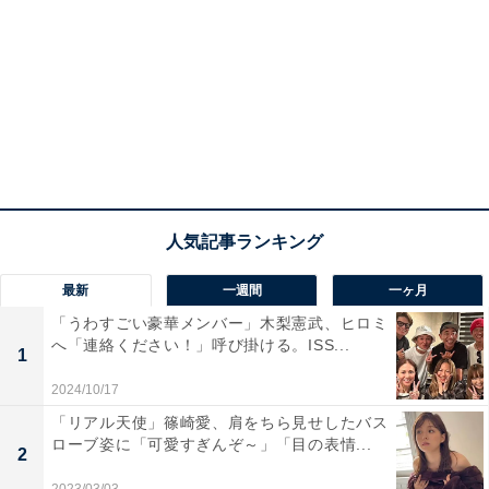
最新
一週間
一ヶ月
「うわすごい豪華メンバー」木梨憲武、ヒロミ
へ「連絡ください！」呼び掛ける。ISS...
1
2024/10/17
「リアル天使」篠崎愛、肩をちら見せしたバス
ローブ姿に「可愛すぎんぞ～」「目の表情...
2