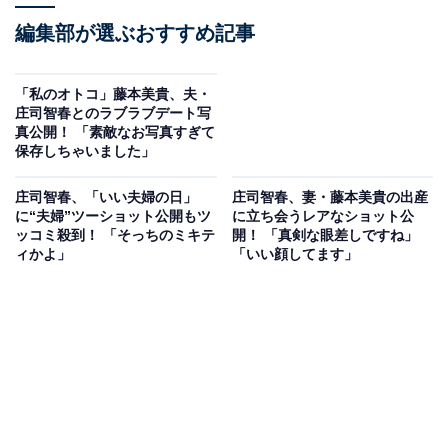
編集部が選ぶおすすめ記事
「私のオトコ」藤本美貴、夫・
庄司智春とのラブラブデート写
真公開！ 「素敵なお写真すぎて
保存しちゃいました」
庄司智春、「いい夫婦の日」
庄司智春、妻・藤本美貴の出産
に“夫婦”ツーショット公開もツ
に立ち会うレアなショット公
ッコミ殺到！ 「そっちのミキテ
開！ 「真剣な眼差しですね」
ィかよ」
「いい顔してます」