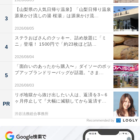
2026/08/05
【山梨県の人気日帰り温泉】「山梨日帰り温泉
源泉かけ流しの湯 桜湯」は源泉かけ流...
3
2026/08/05
ステラおばさんのクッキー、詰め放題に「ミ
ニ」登場！ 1500円で「約23枚ほど詰...
4
2026/08/04
「面白いのあったから購入〜」ダイソーのポッ
プアップランドリーバッグが話題。“さま...
5
2026/08/03
リボ地獄から抜け出したい人は、返済を3～6
ヶ月停止して『大幅に減額してから返済す...
PR
渋谷法務総合事務所
Recommended by