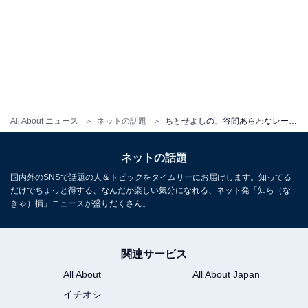
All About ニュース
ネットの話題
ちとせよしの、谷間あらわなレースクイーン姿！ 太もも＆おなかもちらりなスタイル抜群ショット
ネットの話題
国内外のSNSで話題の人＆トピックをタイムリーにお届けします。知ってる
だけでちょっと得する、なんだか楽しい気分になれる、ネット発「知ら（な
きゃ）損」ニュースが盛りだくさん。
関連サービス
All About
All About Japan
イチオシ