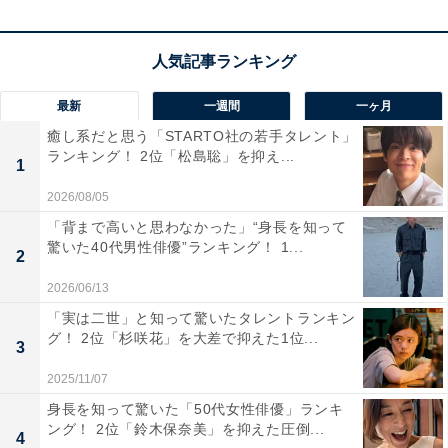
自然散策や都市の夜景鑑賞など、多彩な楽しみ方がで
き、ロマンチックな時間を過ごすのにぴったりな場所で
す。
最新
一週間
一ヶ月
回答者からは「函館の夜景、小樽のレンガ倉庫などロマ
癒し系だと思う「STARTO社の若手タレント」
ンチックな夜の雰囲気が好き（40代男性／東京都）」
ランキング！ 2位「松島聡」を抑え...
1
「函館山から見るあの夜景はどこにもない唯一のものだ
2026/08/05
と思うから（40代女性／千葉県）」「雪がロマンチック
「背まで高いと思わなかった」“身長を知って
さを掻き立てるから（20代男性／東京都）」などのコメ
驚いた40代男性俳優”ランキング！ 1...
2
ントが寄せられていました。
2026/06/13
「実は二世」と知って驚いたタレントランキン
6位までの全ランキング結果を見
グ！ 2位「杉咲花」を大差で抑えた1位...
次ページ
3
る
2025/11/07
身長を知って驚いた「50代女性俳優」ランキ
ング！ 2位「鈴木保奈美」を抑えた圧倒...
4