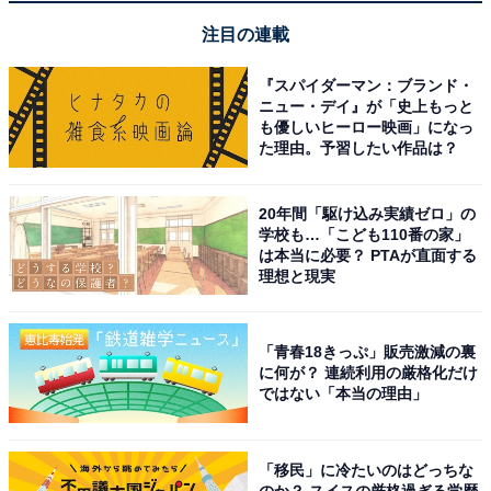
注目の連載
『スパイダーマン：ブランド・
1
2
ニュー・デイ』が「史上もっと
も優しいヒーロー映画」になっ
た理由。予習したい作品は？
20年間「駆け込み実績ゼロ」の
学校も…「こども110番の家」
は本当に必要？ PTAが直面する
理想と現実
「青春18きっぷ」販売激減の裏
に何が？ 連続利用の厳格化だけ
ではない「本当の理由」
「移民」に冷たいのはどっちな
のか？ スイスの厳格過ぎる学歴