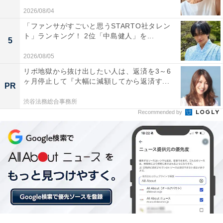
2026/08/04
「ファンサがすごいと思うSTARTO社タレン
ト」ランキング！ 2位「中島健人」を...
5
2026/08/05
リボ地獄から抜け出したい人は、返済を3～6
ヶ月停止して『大幅に減額してから返済す...
PR
渋谷法務総合事務所
Recommended by
こちらもおすすめ
「花火大会が素晴らしいと思う都道府県」ラン
キング！ 2位「東京都」、1位は？