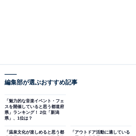
なスポットの宝庫です。湘南やみなとみらいなど、美し
い海を背景に都会的な魅力を楽しめる場所が数多くあり
ます。横浜を中心にショッピングやアミューズメント施
設も充実しており、選択肢が豊富です。一方で、豊かな
自然に囲まれた癒しのスポットもあり、さまざまな雰囲
気のデートを楽しめるでしょう。
回答者からは「山下公園、赤レンガ倉庫など、恋人のム
ードが高まるスポットが多いから（20代男性／栃木
県）」「今も昔も、江ノ島はカップルの聖地ではないで
編集部が選ぶおすすめ記事
しょうか（30代女性／東京都）」「横浜、鎌倉、湘南と
さまざまな趣味の恋人たちに合ったスポットがたくさん
「魅力的な音楽イベント・フェ
ある（50代男性／宮城県）」などのコメントが寄せられ
スを開催していると思う都道府
県」ランキング！ 2位「新潟
ていました。
県」、1位は？
「温泉文化が楽しめると思う都
「アウトドア活動に適している