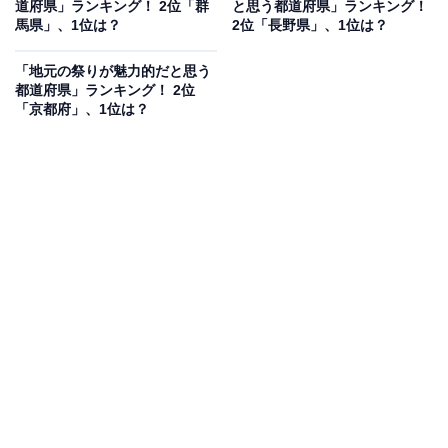
道府県」ランキング！ 2位「群
と思う都道府県」ランキング！
馬県」、1位は？
2位「長野県」、1位は？
「地元の祭りが魅力的だと思う
都道府県」ランキング！ 2位
「京都府」、1位は？
1位：北海道
1位は「北海道」でした。自然と都市の両方を楽しめる
環境が整っており、いつもと違った特別な体験を楽しめ
るスポットが数多く存在します。札幌や函館などの都市
部では、洗練されたデートスポットも充実。北海道では