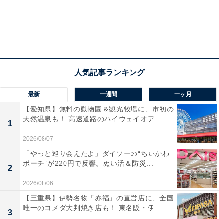
を音色で楽しむ風鈴など地域の人々が集うコミュニティ
の場として提供されます。
最新
一週間
一ヶ月
【愛知県】無料の動物園＆観光牧場に、市初の
天然温泉も！ 高速道路のハイウェイオア...
1
2026/08/07
「やっと巡り会えたよ」ダイソーの“ちいかわ
ポーチ”が220円で反響。ぬい活＆防災...
2
2026/08/06
“1カ所で、効率よく済ませたい”に応える核店舗と
【三重県】伊勢名物「赤福」の直営店に、全国
唯一のコメダ大判焼き店も！ 東名阪・伊...
専門店
3