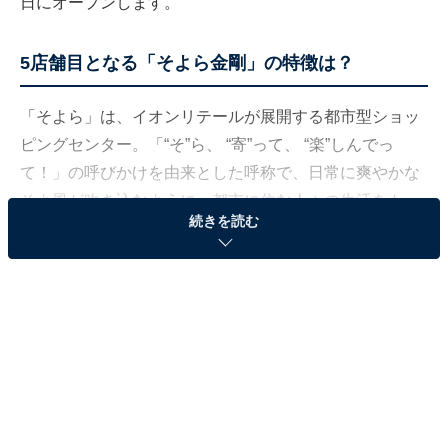
日にオープンします。
5店舗目となる「そよら金剛」の特徴は？
「そよら」は、イオンリテールが展開する都市型ショッ
ピングセンター。「“そ”ら、 “寄”って、 “楽”しんでっ
て！」の呼びかけを由来とした呼称で、日常に爽やかな
そよ風が吹き込むように、都市に住む人々の生活をもっ
続きを読む
と楽しく、心地よく過ごすための施設」という思いが込
められています。
大阪府内では、そよら海老江（大阪市）、そよら新金岡
（堺市）、そよら東岸和田（岸和田市）、そよら古川橋
駅前（門真市）の4店舗があり、「そよら金剛」は5店舗
目となります。