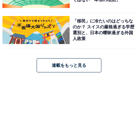
「移民」に冷たいのはどっちな
「そよら金剛」専門店
のか？ スイスの厳格過ぎる学歴
選別と、日本の曖昧過ぎる外国
専門店は、本館1階にスペシャルティ コーヒーストア
人政策
「スターバックス」や眼鏡店「JINS」が並びます。
また本館2階には、100円ショップの「DAISO」や
連載をもっと見る
「Standard Products」などの雑貨店をはじめ、子ども向
けアミューズメント施設「ふぇすたらんど」や、理容
室、接骨院など、家族でそれぞれ利用できる専門店も。
さらに、「サイゼリヤ」や「バーガーキング」などの飲
食店もあり、“1カ所で、効率よく済ませたい”というニー
ズに応えています。