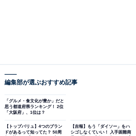
編集部が選ぶおすすめ記事
3世代が集うまちなかホーム～地域に根ざしたショッピングセンター～
「イオン金剛店」は、2022年11月に一時休業した「イオ
「グルメ・食文化が豊か」だと
ン金剛店」の跡地に、装いも新たにオープン。なんばか
思う都道府県ランキング！ 2位
ら南海高野線で約30分、「金剛駅」より徒歩約3分のこ
「大阪府」、1位は？
の地域は、交通の利便性が高く、子育て世代を中心にあ
【トップバリュ】4つのブラン
【吉報】もう「ダイソー」をハ
らゆる世代が住み続けたい街としての魅力があり、今後
ドがあるって知ってた？ 50周
シゴしなくていい！ 入手困難商