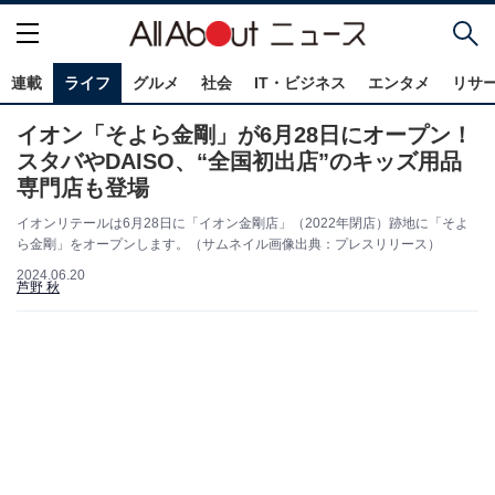
連載
ライフ
グルメ
社会
IT・ビジネス
エンタメ
リサ
イオン「そよら金剛」が6月28日にオープン！
スタバやDAISO、“全国初出店”のキッズ用品
専門店も登場
イオンリテールは6月28日に「イオン金剛店」（2022年閉店）跡地に「そよ
ら金剛」をオープンします。（サムネイル画像出典：プレスリリース）
2024.06.20
芦野 秋