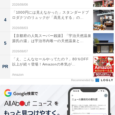
2026/08/06
核店舗となる「イオンスタイル金剛」は、通勤・通学の
「1000円には見えなかった」スタンダードプ
利便性も高いエリアであること、また駅近の立地を生か
ロダクツのリュックが「高見えする」の...
4
し、「EVERY DAY」と「便利（時短）」の2つをテーマ
2026/08/03
に、食品・日用品・化粧品・医薬品など購入頻度の高い
【京都府の人気スーパー銭湯】「宇治天然温泉
商品や南大阪の地元にこだわった食品を取りそろえま
源氏の湯」は宇治市内唯一の天然温泉と...
5
す。
2026/08/07
鮮魚コーナーでは、岸和田漁港や全国各地で水揚げされ
「え、こんなセールやってたの？」80％OFF
以上が続々登場！Amazonの本気が...
る赤舌平目、はも、すずき、じゃこえびなどの旬の魚を
PR
毎日対面販売。地場野菜コーナーでは、「JA大阪南」
Amazon
「クボタサンベジファーム」など近郊の産地で収穫され
Recommended by
た野菜を販売。収穫から24時間以内で納品された大阪府
産なすやトマト、葉物野菜など地域ブランドの旬野菜が
並びます。