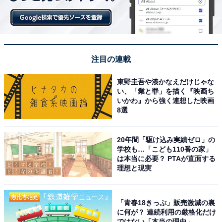
また買い物には、携帯端末を使って商品をスキャンしな
がら買い回り、精算機では支払いだけで済ませることの
できる「レジゴー」のほか、快適・スピーディに会計で
きる「キャッシュレスセルフレジ」、現金にも対応する
「セルフレジ」など、用途やスタイルに合わせて使い分
注目の連載
けできるレジを展開。
東野圭吾や湊かなえだけじゃな
い、「業と罪」を描く『映画ち
いかわ』から強く連想した映画
8選
20年間「駆け込み実績ゼロ」の
学校も…「こども110番の家」
は本当に必要？ PTAが直面する
理想と現実
「青春18きっぷ」販売激減の裏
に何が？ 連続利用の厳格化だけ
ではない「本当の理由」