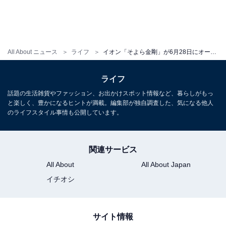
「そよら金剛」の営業時間は、直営の「イオンスタイル
金剛」が8～22時、イオン薬局が9～21時、各専門店が10
～21時（※一部、営業時間が異なる売場・専門店あ
り）。駐車台数は219台、駐輪台数は338台となっていま
All About ニュース
ライフ
イオン「そよら金剛」が6月28日にオープン！ スタバやDAISO、“全国初出店”のキッズ用品専門店も登場
す。
ライフ
話題の生活雑貨やファッション、お出かけスポット情報など、暮らしがもっ
こちらもおすすめ
と楽しく、豊かになるヒントが満載。編集部が独自調査した、気になる他人
大阪府民に聞いた「街の住みここち（駅）」ラ
のライフスタイル事情も公開しています。
ンキング！ 「彩都西」を抑えた、初登場1位の
駅は？
関連サービス
All About
All About Japan
イチオシ
サイト情報