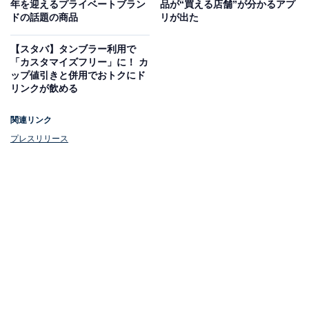
も発展が見込まれています。
年を迎えるプライベートブラン
品が“買える店舗”が分かるアプ
ドの話題の商品
リが出た
こうしたなか、「通う」「集う」「つながる」をキーワ
【スタバ】タンブラー利用で
ードに、日常生活で1番便利な生活拠点「みんなのまち
「カスタマイズフリー」に！ カ
ップ値引きと併用でおトクにド
なかホーム」として、あらゆる世代が快適に過ごせる身
リンクが飲める
近な施設を目指しているそう。
関連リンク
地域の人々が集える場として、1階の芝生が広がるイベ
プレスリリース
ント広場「そよキッズ広場」では、キッズ用遊具を設
置。自由に安心して遊べる空間を提供するとともに、毎
朝9時15分からは地域の誰でも参加できる「ラジオ体
操」を7月中旬より開催する予定です。
また、週末にはキッチンカーや地域の発表会など家族で
楽しめるイベントを実施。さらに、季節や地域の行事に
合わせ、春の桜のイベント、こどもの日の鯉のぼりや夏