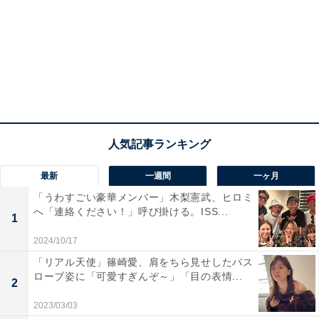
最新
一週間
一ヶ月
「うわすごい豪華メンバー」木梨憲武、ヒロミ
へ「連絡ください！」呼び掛ける。ISS...
1
2024/10/17
「リアル天使」篠崎愛、肩をちら見せしたバス
ローブ姿に「可愛すぎんぞ～」「目の表情...
2
2023/03/03