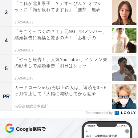
「これが北川景子！？」すっぴん？ オフショ
ットに「顔が疲れてますね」「無加工無表...
3
2025/04/22
「そこくっつくの？！」元NGT48メンバー、
結婚報告に祝福と驚きの声！「お相手の...
4
2026/08/07
「やっと報告！」人気YouTuber、イケメン夫
の顔出しで結婚報告「明日はショッ...
5
2026/01/15
カードローン50万円以上の人は、返済を3～6
ヶ月停止して『大幅に減額してから返済...
PR
渋谷法務総合事務所
Recommended by