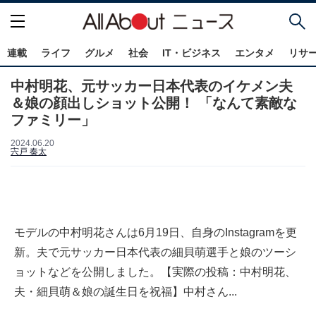
連載
ライフ
グルメ
社会
IT・ビジネス
エンタメ
リサ
中村明花、元サッカー日本代表のイケメン夫
＆娘の顔出しショット公開！ 「なんて素敵な
ファミリー」
2024.06.20
宍戸 奏太
モデルの中村明花さんは6月19日、自身のInstagramを更
新。夫で元サッカー日本代表の細貝萌選手と娘のツーシ
ョットなどを公開しました。【実際の投稿：中村明花、
夫・細貝萌＆娘の誕生日を祝福】中村さん...