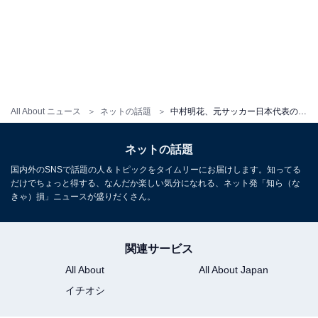
All About ニュース
ネットの話題
中村明花、元サッカー日本代表のイケメン夫＆娘の顔出しショット公開！ 「なんて素敵なファミリー」
ネットの話題
国内外のSNSで話題の人＆トピックをタイムリーにお届けします。知ってる
だけでちょっと得する、なんだか楽しい気分になれる、ネット発「知ら（な
きゃ）損」ニュースが盛りだくさん。
関連サービス
All About
All About Japan
イチオシ