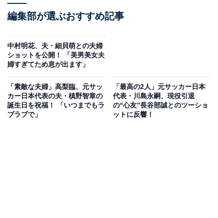
編集部が選ぶおすすめ記事
中村明花、夫・細貝萌との夫婦
ショットを公開！ 「美男美女夫
婦すぎてため息が出ます」
「素敵な夫婦」高梨臨、元サッ
「最高の2人」元サッカー日本
カー日本代表の夫・槙野智章の
代表・川島永嗣、現役引退
誕生日を祝福！ 「いつまでもラ
の“心友”長谷部誠とのツーショ
ブラブで」
ットに反響！