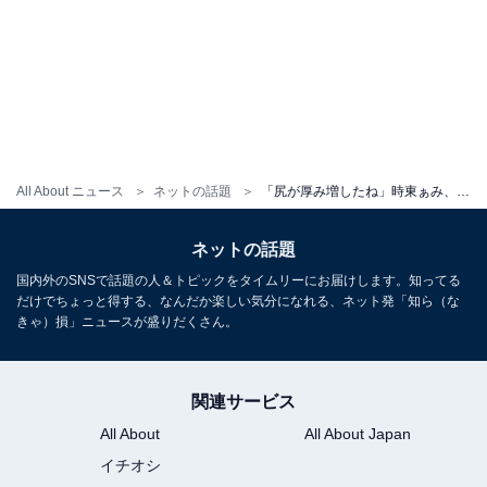
All About ニュース
ネットの話題
「尻が厚み増したね」時東ぁみ、谷間＆圧巻ボディあらわに！ 「色気で気絶しちゃうんで、勘弁してください！」
ネットの話題
国内外のSNSで話題の人＆トピックをタイムリーにお届けします。知ってる
だけでちょっと得する、なんだか楽しい気分になれる、ネット発「知ら（な
きゃ）損」ニュースが盛りだくさん。
関連サービス
All About
All About Japan
イチオシ