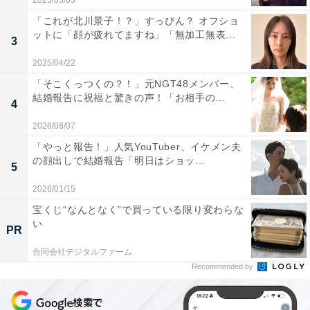
2023/03/03
「これが北川景子！？」すっぴん？ オフショ
ットに「顔が疲れてますね」「無加工無表...
3
2025/04/22
「そこくっつくの？！」元NGT48メンバー、
結婚報告に祝福と驚きの声！「お相手の...
4
2026/08/07
「やっと報告！」人気YouTuber、イケメン夫
の顔出しで結婚報告「明日はショッ...
5
2026/01/15
宝くじ“なんとなく”で買っている限り変わらな
い
PR
合同会社デジタルファーム
Recommended by