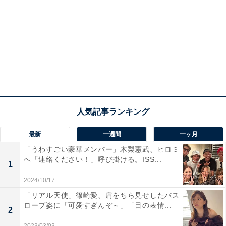
最新
一週間
一ヶ月
「うわすごい豪華メンバー」木梨憲武、ヒロミ
へ「連絡ください！」呼び掛ける。ISS...
1
2024/10/17
「リアル天使」篠崎愛、肩をちら見せしたバス
ローブ姿に「可愛すぎんぞ～」「目の表情...
2