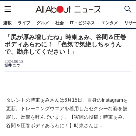
連載
ライフ
グルメ
社会
IT・ビジネス
エンタメ
リサ
「尻が厚み増したね」時東ぁみ、谷間＆圧巻
ボディあらわに！ 「色気で気絶しちゃうん
で、勘弁してください！」
2024.06.18
堀井 ユウ
タレントの時東ぁみさんは6月15日、自身のInstagramを
更新。トレーニングウエアを着用したセクシーな姿を披
露し、反響を呼んでいます。【実際の投稿：時東ぁみ、
谷間＆圧巻ボディあらわに！】時東さんは...