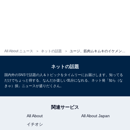
All About ニュース
ネットの話題
ユージ、筋肉ムキムキのイケメンすぎる父親公開！ 「めっちゃ仕上がってますね」「ジョントラボルタかと」
ネットの話題
国内外のSNSで話題の人＆トピックをタイムリーにお届けします。知ってる
だけでちょっと得する、なんだか楽しい気分になれる、ネット発「知ら（な
きゃ）損」ニュースが盛りだくさん。
関連サービス
All About
All About Japan
イチオシ