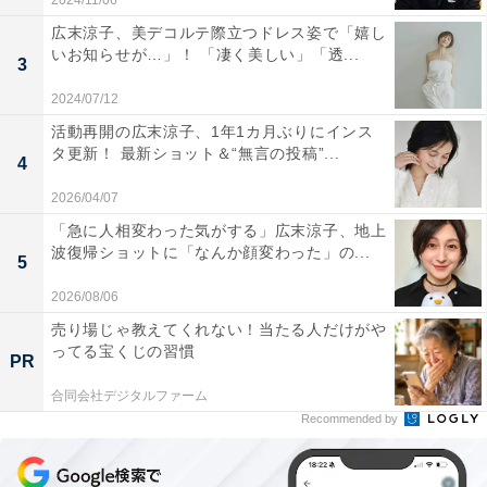
2024/11/06
広末涼子、美デコルテ際立つドレス姿で「嬉し
いお知らせが…」！ 「凄く美しい」「透...
3
2024/07/12
活動再開の広末涼子、1年1カ月ぶりにインス
タ更新！ 最新ショット＆“無言の投稿”...
4
2026/04/07
「急に人相変わった気がする」広末涼子、地上
波復帰ショットに「なんか顔変わった」の...
5
2026/08/06
売り場じゃ教えてくれない！当たる人だけがや
ってる宝くじの習慣
PR
合同会社デジタルファーム
Recommended by