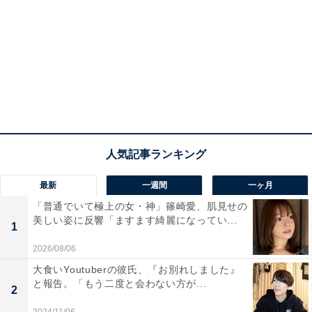
最新
一週間
一ヶ月
「普通でいて極上の女・神」篠崎愛、肌見せの
美しい姿に反響「ますます綺麗になってい...
1
2026/08/06
大食いYoutuberの彼氏、『お別れしました』
と報告。「もう二度と会わない方が...
2