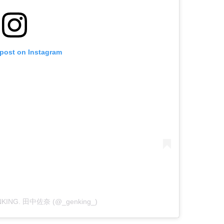
 post on Instagram
GENKING. 田中佐奈 (@_genking_)