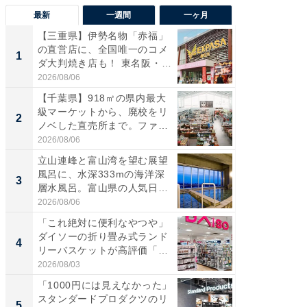
最新
一週間
一ヶ月
【三重県】伊勢名物「赤福」
【兵庫
の直営店に、全国唯一のコメ
ーメン
1
1
ダ大判焼き店も！ 東名阪・
再現した
伊...
道...
2026/08/06
2026/08/0
【千葉県】918㎡の県内最大
【三重
級マーケットから、廃校をリ
「鈴鹿天
2
2
ノベした直売所まで。ファ
は100
ー...
2026/08/06
2026/08/0
立山連峰と富山湾を望む展望
ステラ
風呂に、水深333mの海洋深
詰め放題
3
3
層水風呂。富山県の人気日
00円で「
帰...
2026/08/06
2026/08/0
「これ絶対に便利なやつや」
「ミニオ
ダイソーの折り畳み式ランド
ッグ！ 
4
4
リーバスケットが高評価「使
ど、夏限
わ...
2026/08/03
2026/08/0
「1000円には見えなかった」
【埼玉
スタンダードプロダクツのリ
「行田天
5
5