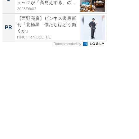
ュックが「高見えする」の...
は和の
が...
2026/08/03
2026/08/0
【西野亮廣】ビジネス書最新
GOETH
刊『北極星 僕たちはどう働
を組み
PR
PR
くか』
FINCHI on GOETHE
FINCHI o
Recommended by