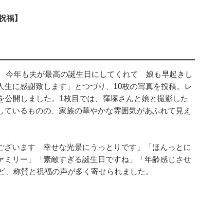
が祝福】
した 今年も夫が最高の誕生日にしてくれて 娘も早起きし
人生に感謝致します」とつづり、10枚の写真を投稿。レ
子を公開しました。1枚目では、窪塚さんと娘と撮影した
しているものの、家族の華やかな雰囲気があふれて見え
ございます 幸せな光景にうっとりです」「ほんっとに
ァミリー」「素敵すぎる誕生日ですね」「年齢感じさせ
など、称賛と祝福の声が多く寄せられました。