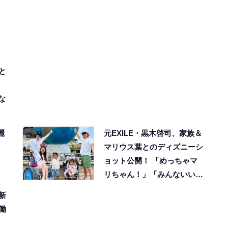
と
な
麗
元EXILE・黒木啓司、家族＆
マリウス葉とのディズニーシ
ョット公開！ 「めっちゃマ
リちゃん！」「みんないい笑
顔」
新
働