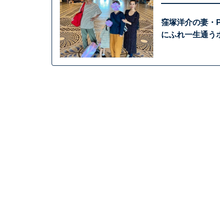
窪塚洋介の妻・P
にふれ一生通う