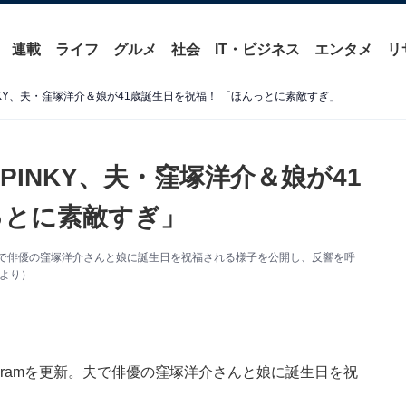
連載
ライフ
グルメ
社会
IT・ビジネス
エンタメ
リ
KY、夫・窪塚洋介＆娘が41歳誕生日を祝福！ 「ほんっとに素敵すぎ」
INKY、夫・窪塚洋介＆娘が41
っとに素敵すぎ」
更新。夫で俳優の窪塚洋介さんと娘に誕生日を祝福される様子を公開し、反響を呼
mより）
tagramを更新。夫で俳優の窪塚洋介さんと娘に誕生日を祝