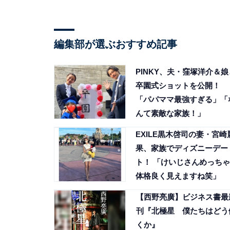
編集部が選ぶおすすめ記事
PINKY、夫・窪塚洋介＆娘
卒園式ショットを公開！
「パパママ最強すぎる」「
んて素敵な家族！」
EXILE黒木啓司の妻・宮崎
果、家族でディズニーデー
ト！ 「けいじさんめっちゃ
体格良く見えますね笑」
【西野亮廣】ビジネス書最
刊『北極星 僕たちはどう
くか』