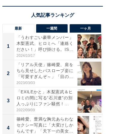
最新
一週間
一ヶ月
「うわすごい豪華メンバー」
「さす
木梨憲武、ヒロミへ「連絡く
は」高
1
1
ださい！」呼び掛ける。IS
災地を
S...
「カ...
2024/10/17
2026/08/0
「リアル天使」篠崎愛、肩を
「女の
ちら見せしたバスローブ姿に
介、バ
2
2
「可愛すぎんぞ～」「目の表
らのプレ
情...
愛...
2023/03/03
2026/08/0
「EXILEかと」木梨憲武＆ヒ
「脚が
ロミの間に写る“石川遼”の別
横川尚
3
3
人っぷりにファン騒然！...
ムキな姿
刃...
2022/09/09
2026/08/0
篠崎愛、豊満な胸元あらわな
「え、
セクシー写真に「大変けしか
芸人、2
4
4
らんです」「天下一の美女で
エットに