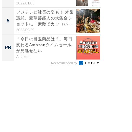
す...
2022/01/05
2026/08/0
フジテレビ社長の姿も！ 木梨
「脳がバ
憲武、豪華芸能人の大集合シ
装姿が話
5
5
ョットに「素敵でカッコい
のお父さ
い...
2023/09/29
2026/08/0
「今日の目玉商品は？」毎日
【西野
変わるAmazonタイムセール
を追求
PR
PR
が見逃せない
は
Amazon
FINCHI o
Recommended by