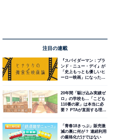
注目の連載
『スパイダーマン：ブラ
ンド・ニュー・デイ』が
「史上もっとも優しいヒ
ーロー映画」になった理
由。予習したい作品は？
20年間「駆け込み実績ゼ
ロ」の学校も…「こども
110番の家」は本当に必
要？ PTAが直面する理想
と現実
「青春18きっぷ」販売激
減の裏に何が？ 連続利用
の厳格化だけではない