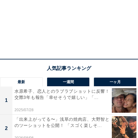
最新
一週間
一ヶ月
水原希子、恋人とのラブラブショットに反響！
交際3年も報告「幸せそうで嬉しい」「...
1
2025/07/28
「出来上がってる〜」浅草の焼肉店、大野智と
のツーショットを公開！ 「スゴく楽しそ...
2