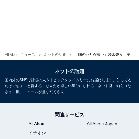
All About ニュース
ネットの話題
「胸のハリが凄い」鈴木奈々、美谷間あらわな下着ショットに反響！ 「エロすぎる」「色っぽい」
ネットの話題
国内外のSNSで話題の人＆トピックをタイムリーにお届けします。知ってる
だけでちょっと得する、なんだか楽しい気分になれる、ネット発「知ら（な
きゃ）損」ニュースが盛りだくさん。
関連サービス
All About
All About Japan
イチオシ