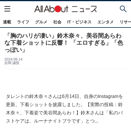
連載
ライフ
グルメ
社会
IT・ビジネス
エンタメ
リサ
「胸のハリが凄い」鈴木奈々、美谷間あらわ
な下着ショットに反響！ 「エロすぎる」「色
っぽい」
2024.06.14
吉岡 誠悦
タレントの鈴木奈々さんは6月14日、自身のInstagramを
更新。下着ショットを披露しました。【実際の投稿：鈴
木奈々、下着姿で美谷間あらわ！】鈴木さんは「私のバ
ストケアは、ルーナナイトブラです」とつ...