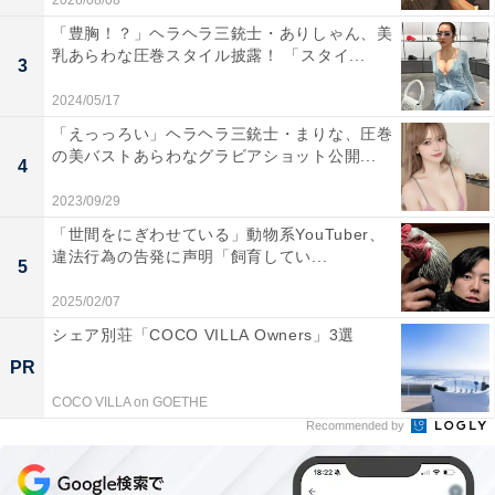
2026/08/08
「豊胸！？」ヘラヘラ三銃士・ありしゃん、美
乳あらわな圧巻スタイル披露！ 「スタイ...
3
2024/05/17
「えっっろい」ヘラヘラ三銃士・まりな、圧巻
の美バストあらわなグラビアショット公開...
4
2023/09/29
「世間をにぎわせている」動物系YouTuber、
違法行為の告発に声明「飼育してい...
5
2025/02/07
シェア別荘「COCO VILLA Owners」3選
PR
COCO VILLA on GOETHE
Recommended by