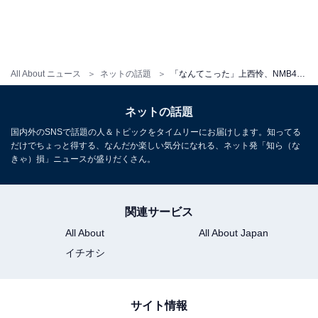
All About ニュース
ネットの話題
「なんてこった」上西怜、NMB48メンバーと谷間あらわなビキニ姿披露！ 「チームMはグラビア強力だね」
ネットの話題
国内外のSNSで話題の人＆トピックをタイムリーにお届けします。知ってる
だけでちょっと得する、なんだか楽しい気分になれる、ネット発「知ら（な
きゃ）損」ニュースが盛りだくさん。
関連サービス
All About
All About Japan
イチオシ
サイト情報