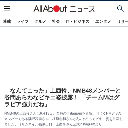
連載
ライフ
グルメ
社会
IT・ビジネス
エンタメ
リサ
「なんてこった」上西怜、NMB48メンバーと
谷間あらわなビキニ姿披露！ 「チームMはグ
ラビア強力だね」
NMB48の上西怜さんは6月13日、自身のInstagramを更新。同じくNMB48の
メンバーである隅野和奏さん、板垣心和さんと3人そろってビキニ姿を披露し
ました。（サムネイル画像出典：上西怜さん公式Instagramより）