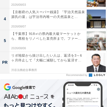
2026/08/03
【京都府の人気スーパー銭湯】「宇治天然温泉
源氏の湯」は宇治市内唯一の天然温泉と...
4
2026/08/07
【千葉県】918㎡の県内最大級マーケットか
ら、廃校をリノベした直売所まで。ファー...
5
2026/08/06
リボ地獄から抜け出したい人は、返済を3～6
ヶ月停止して『大幅に減額してから返済す...
PR
渋谷法務総合事務所
Recommended by