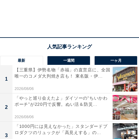
最新
一週間
一ヶ月
【三重県】伊勢名物「赤福」の直営店に、全国
唯一のコメダ大判焼き店も！ 東名阪・伊...
1
2026/08/06
「やっと巡り会えたよ」ダイソーの“ちいかわ
ポーチ”が220円で反響。ぬい活＆防災...
2
2026/08/06
「1000円には見えなかった」スタンダードプ
ロダクツのリュックが「高見えする」の...
3