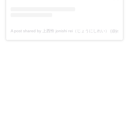
A post shared by 上西怜 jonishi rei（じょうにしれい） (@jonishi_r