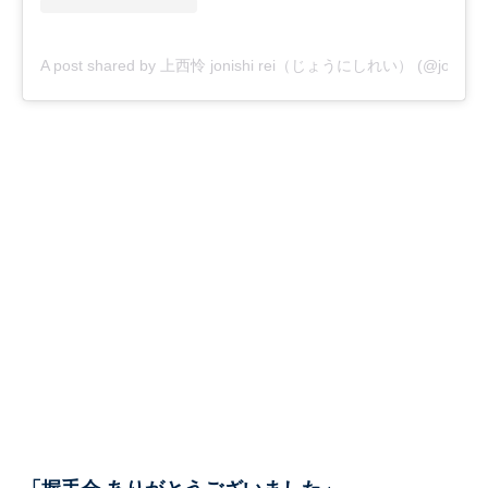
A post shared by 上西怜 jonishi rei（じょうにしれい） (@jonishi_r