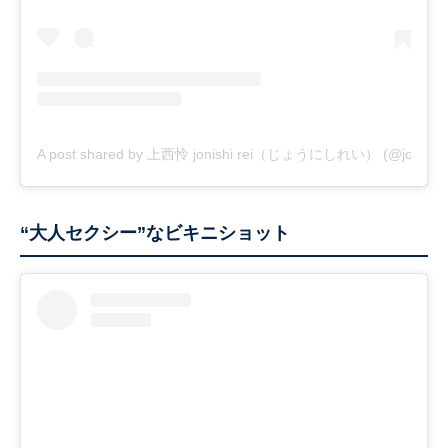
A post shared by 上西怜 jonishi rei（じょうにしれい） (@jonishi_r
“大人セクシー”なビキニショット