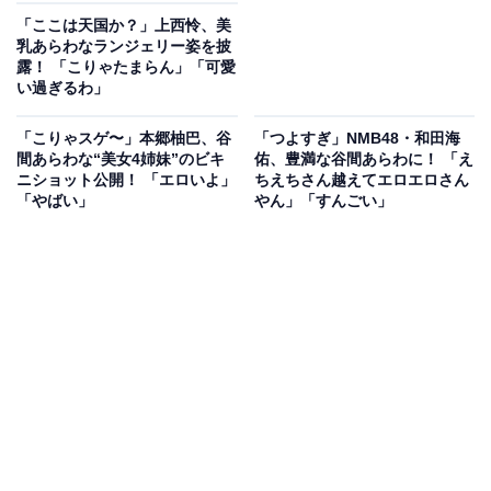
「ここは天国か？」上西怜、美
乳あらわなランジェリー姿を披
露！ 「こりゃたまらん」「可愛
い過ぎるわ」
「こりゃスゲ〜」本郷柚巴、谷
「つよすぎ」NMB48・和田海
間あらわな“美女4姉妹”のビキ
佑、豊満な谷間あらわに！ 「え
ニショット公開！ 「エロいよ」
ちえちさん越えてエロエロさん
「やばい」
やん」「すんごい」