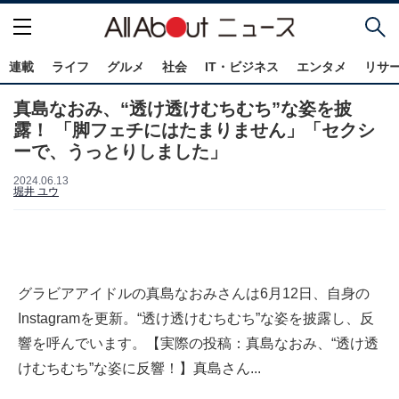
連載
ライフ
グルメ
社会
IT・ビジネス
エンタメ
リサ
真島なおみ、“透け透けむちむち”な姿を披
露！ 「脚フェチにはたまりません」「セクシ
ーで、うっとりしました」
2024.06.13
堀井 ユウ
グラビアアイドルの真島なおみさんは6月12日、自身の
Instagramを更新。“透け透けむちむち”な姿を披露し、反
響を呼んでいます。【実際の投稿：真島なおみ、“透け透
けむちむち”な姿に反響！】真島さん...