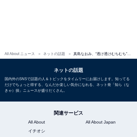
All About ニュース
ネットの話題
真島なおみ、“透け透けむちむち”な姿を披露！ 「脚フェチにはたまりません」「セクシーで、うっとりしました」
ネットの話題
国内外のSNSで話題の人＆トピックをタイムリーにお届けします。知ってる
だけでちょっと得する、なんだか楽しい気分になれる、ネット発「知ら（な
きゃ）損」ニュースが盛りだくさん。
関連サービス
All About
All About Japan
イチオシ