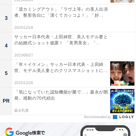
2023/08/04
「逆カミングアウト」『ラヴ上等』の美人出演
者、整形告白に「潔くてカッコよ！」「好...
3
2025/12/18
サッカー日本代表・上田綺世、美人モデル妻と
の結婚式ショット披露！ 「美男美女」「...
4
2023/06/27
「年々イケメン」サッカー日本代表・上田綺
世、モデル美人妻とのクリスマスショットに...
5
2025/12/26
「気になっていた認知機能が菌で…」森永が開
発。感動の70代続出
PR
森永乳業
Recommended by