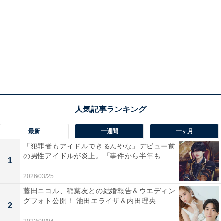
最新
一週間
一ヶ月
「犯罪者もアイドルできるんやな」デビュー前
の男性アイドルが炎上。「事件から半年も...
1
2026/03/25
藤田ニコル、稲葉友との結婚報告＆ウエディン
グフォト公開！ 池田エライザ＆内田理央...
2