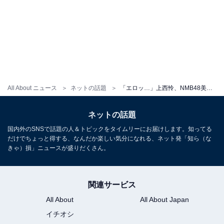
All About ニュース
ネットの話題
「エロッ…」上西怜、NMB48美女3人で“最強バスト”あらわに！ 「美しすぎ」「かわいいしセクシーだしすごい」
ネットの話題
国内外のSNSで話題の人＆トピックをタイムリーにお届けします。知ってる
だけでちょっと得する、なんだか楽しい気分になれる、ネット発「知ら（な
きゃ）損」ニュースが盛りだくさん。
関連サービス
All About
All About Japan
イチオシ