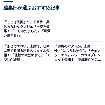
編集部が選ぶおすすめ記事
「ここは天国か？」上西怜、美
乳あらわなランジェリー姿を披
露！ 「こりゃたまらん」「可愛
い過ぎるわ」
「まじでエロい」上西怜、ビキ
「お胸のボタンが」上西
ニ姿で谷間＆圧巻のスタイル公
怜、“はちきれそう”な『チェン
開！ 「理想の体型すぎて」「く
ソーマン』パワーのコスプレシ
びれが綺麗」
ョット公開！ 「完成度がすご
い」