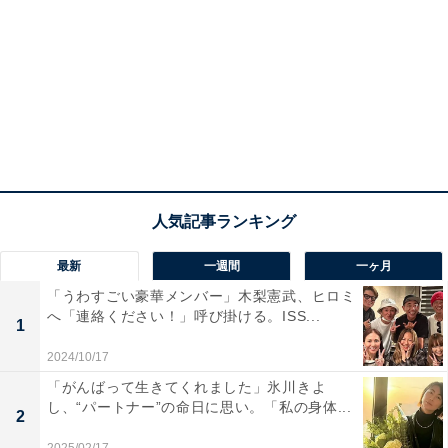
最新
一週間
一ヶ月
「うわすごい豪華メンバー」木梨憲武、ヒロミ
へ「連絡ください！」呼び掛ける。ISS...
1
2024/10/17
「がんばって生きてくれました」氷川きよ
し、“パートナー”の命日に思い。「私の身体...
2