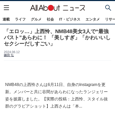
連載
ライフ
グルメ
社会
IT・ビジネス
エンタメ
リサ
「エロッ…」上西怜、NMB48美女3人で“最強
バスト”あらわに！ 「美しすぎ」「かわいいし
セクシーだしすごい」
2024.06.12
鎌田 弘
NMB48の上西怜さんは6月11日、自身のInstagramを更
新。メンバーと共に谷間があらわになったランジェリー
姿を披露しました。【実際の投稿：上西怜、スタイル抜
群のグラビアショット】上西さんは「本...