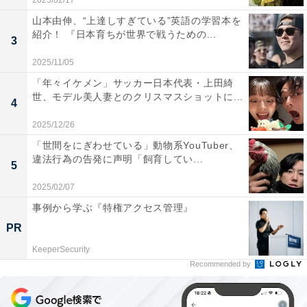
2025/02/17
山本由伸、“上達しすぎている”英語の学習本を
紹介！ 『日本育ちが世界で戦うための...
3
2025/11/05
「年々イケメン」サッカー日本代表・上田綺
世、モデル美人妻とのクリスマスショットに...
4
2025/12/26
「世間をにぎわせている」動物系YouTuber、
違法行為の告発に声明「飼育してい...
5
2025/02/07
事例から学ぶ『特権アクセス管理』
PR
KeeperSecurity
Recommended by