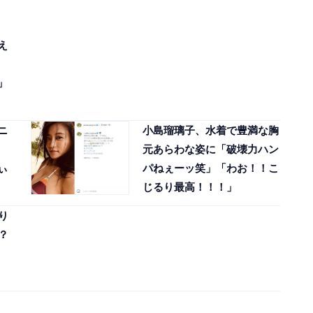
え
」
ニ
小島瑠璃子、水着で豊満な胸
元あらわな姿に「破壊力ハン
ぃ
パねぇーッ笑」「わお！！こ
じるり最高！！！」
り
？