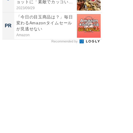
ョットに「素敵でカッコい
のお父さ
い...
2023/09/29
2026/08/0
「今日の目玉商品は？」毎日
シェア別荘
変わるAmazonタイムセール
wners
PR
PR
が見逃せない
Amazon
COCO VIL
Recommended by