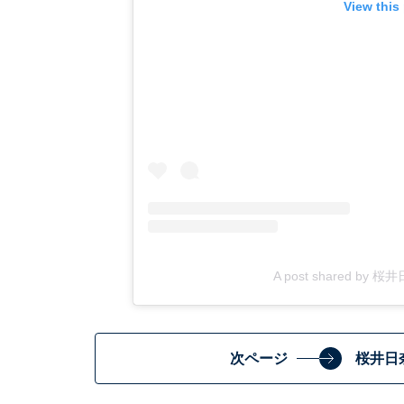
View this
A post shared by 桜井日
次ページ
桜井日