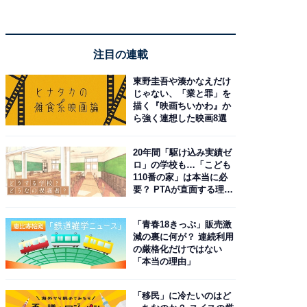
注目の連載
東野圭吾や湊かなえだけ
じゃない、「業と罪」を
描く『映画ちいかわ』か
ら強く連想した映画8選
20年間「駆け込み実績ゼ
ロ」の学校も…「こども
110番の家」は本当に必
要？ PTAが直面する理想
と現実
「青春18きっぷ」販売激
減の裏に何が？ 連続利用
の厳格化だけではない
「本当の理由」
「移民」に冷たいのはど