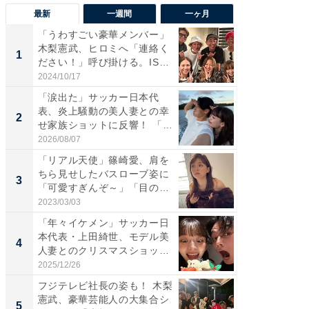
最新
一週間
一ヶ月
「うわすごい豪華メンバー」
「さす
木梨憲武、ヒロミへ「連絡く
は」高
1
1
ださい！」呼び掛ける。IS
災地を
S...
「カ...
2024/10/17
2026/08/0
「涙出た」サッカー日本代
「女の
表、炎上騒動の美人妻との幸
介、バ
2
2
せ家族ショットに反響！ 「最
らのプレ
高...
愛...
2026/08/07
2026/08/0
「リアル天使」篠崎愛、肩を
「脚が
ちら見せしたバスローブ姿に
横川尚
3
3
「可愛すぎんぞ～」「目の表
ムキな姿
情...
刃...
2023/03/03
2026/08/0
「年々イケメン」サッカー日
「え、
本代表・上田綺世、モデル美
芸人、2
4
4
人妻とのクリスマスショット
エットに
に...
2025/12/26
2026/08/0
フジテレビ社長の姿も！ 木梨
「脳がバ
憲武、豪華芸能人の大集合シ
装姿が話
5
5