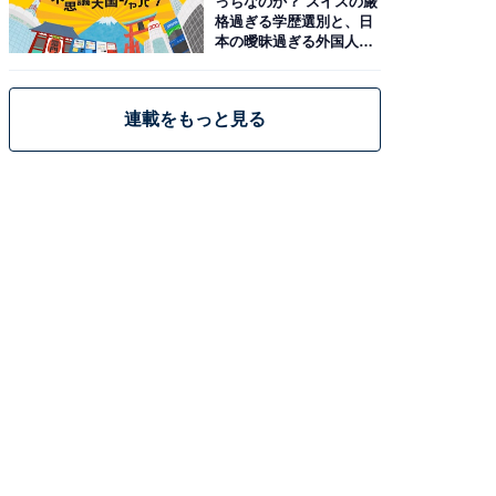
っちなのか？ スイスの厳
格過ぎる学歴選別と、日
本の曖昧過ぎる外国人政
策
連載をもっと見る