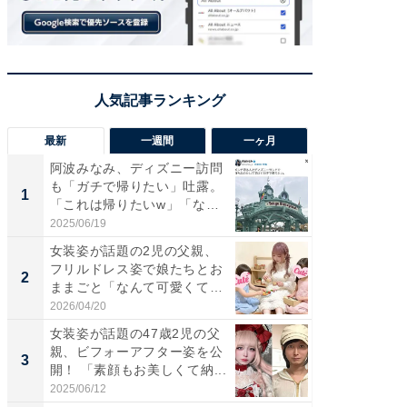
最新
一週間
一ヶ月
阿波みなみ、ディズニー訪問
「さす
も「ガチで帰りたい」吐露。
は」高
1
1
「これは帰りたいw」「なん
災地を
ち...
「カ...
2025/06/19
2026/08/0
女装姿が話題の2児の父親、
「女の
フリルドレス姿で娘たちとお
介、バ
2
2
ままごと「なんて可愛くて平
らのプレ
和...
愛...
2026/04/20
2026/08/0
女装姿が話題の47歳2児の父
「好感
親、ビフォーアフター姿を公
や、“マ
3
3
開！ 「素顔もお美しくて納...
画変更
財...
2025/06/12
2026/07/3