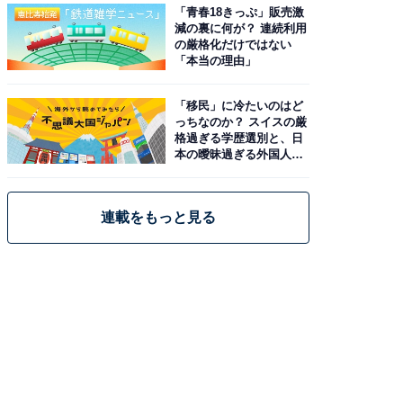
「青春18きっぷ」販売激
減の裏に何が？ 連続利用
の厳格化だけではない
「本当の理由」
「移民」に冷たいのはど
っちなのか？ スイスの厳
格過ぎる学歴選別と、日
本の曖昧過ぎる外国人政
策
連載をもっと見る