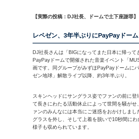
【実際の投稿：DJ社長、ドームで土下座謝罪】
レペゼン、3年半ぶりにPayPayドー
DJ社長さんは「BIGになってまた日本に帰っ
PayPayドームで開催された音楽イベント「MUSI
画です。同グループがみずほPayPayドームに
ゼン地球」解散ライブ以降、約3年半ぶり。
スキンヘッドにサングラス姿でファンの前に登
て長きにわたる活動休止によって世間を騒がせ
ァンのみんなには本当にご迷惑をおかけしまし
グラスを外し、そして上着を脱いで10秒間に
様子も収められています。