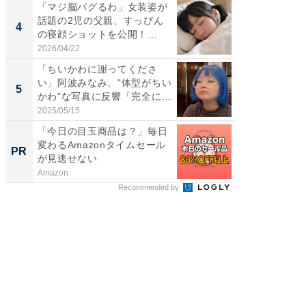
「マジ脳バグるわ」女装姿が
「脚が
話題の2児の父親、すっぴん
横川尚
4
4
の寝顔ショットを公開！
ムキな姿
「ど...
刃...
2026/04/22
2026/08/0
「ちいかわに謝ってくださ
「2人と
い」阿波みなみ、“体型がちい
團十郎
5
5
かわ”な写真に反響「完全に
「後ろ
一...
「...
2025/05/15
2026/08/0
「今日の目玉商品は？」毎日
最良の
変わるAmazonタイムセール
センチ
PR
PR
が見逃せない
ント領
Amazon
アクセン
Recommended by