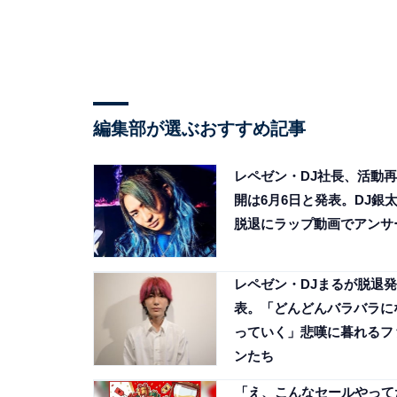
編集部が選ぶおすすめ記事
レペゼン・DJ社長、活動再
開は6月6日と発表。DJ銀
脱退にラップ動画でアンサ
レペゼン・DJまるが脱退発
表。「どんどんバラバラに
っていく」悲嘆に暮れるフ
ンたち
「え、こんなセールやって