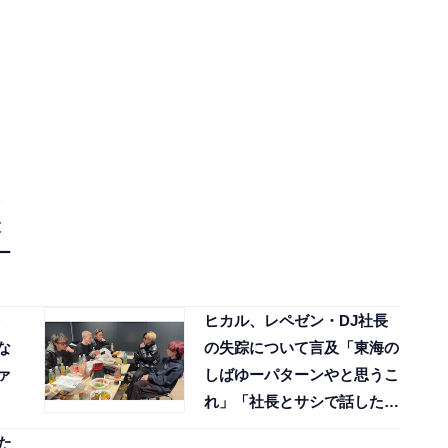
太
ー
ヒカル、レペゼン・DJ社長
な
の失踪について言及「東海の
ァ
しばゆーパターンやと思うこ
れ」「社長とサシで話した
い」
た