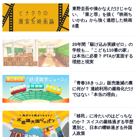
東野圭吾や湊かなえだけじゃな
い、「業と罪」を描く『映画ち
いかわ』から強く連想した映画
8選
第1位：麻布台ヒルズ
20年間「駆け込み実績ゼロ」の
学校も…「こども110番の家」
は本当に必要？ PTAが直面する
理想と現実
「青春18きっぷ」販売激減の裏
に何が？ 連続利用の厳格化だけ
ではない「本当の理由」
「移民」に冷たいのはどっちな
のか？ スイスの厳格過ぎる学歴
選別と、日本の曖昧過ぎる外国
人政策