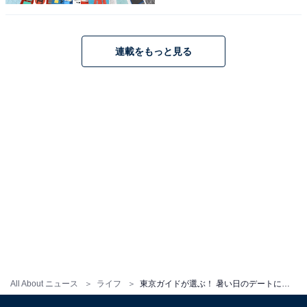
東京の新名所「麻布台ヒルズ」も地下鉄の駅と直結。悪天候にも強いスポッ
トです
連載をもっと見る
2023年11月開業。その後も敷地内のエリアやショップな
どのオープンが続いていて、まだまだ進化中の東京の新
名所が第1位です。
約8.1ヘクタールの土地には、64階建てで日本一の高さを
誇る「森JPタワー」を中心に高層、低層の建物がいくつ
もあり、ショップやオフィス、ホテル、アートスポット
などが混在しています。世界中から人気を集める「森ビ
ル デジタルアート ミュージアム：エプソン チームラボ
ボーダレス」もお台場からこちらへお引っ越し。
また世界でまだここにしかないラグジュアリーホテル・
All About ニュース
ライフ
東京ガイドが選ぶ！ 暑い日のデートにおすすめの「東京インドアスポット」ランキング【14選】
アマンの姉妹ブランド「ジャヌ東京」にはなんと8つの