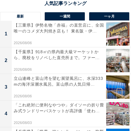
最新
一週間
一ヶ月
【三重県】伊勢名物「赤福」の直営店に、全国
唯一のコメダ大判焼き店も！ 東名阪・伊...
1
2026/08/06
【千葉県】918㎡の県内最大級マーケットか
ら、廃校をリノベした直売所まで。ファー...
2
2026/08/06
雨の日にあえておすすめしたい！ 東京スカイツリー(R)とその足元
立山連峰と富山湾を望む展望風呂に、水深333
mの海洋深層水風呂。富山県の人気日帰...
「展望台が最大の見どころの東京スカイツリーに、なん
3
で雨の日に行く？」と思われそうですが、その足元には
2026/08/06
巨大な商業複合施設「東京ソラマチ(R)」が。東京メトロ
「これ絶対に便利なやつや」ダイソーの折り畳
半蔵門線、京急線・都営地下鉄浅草線、京成押上線の押
み式ランドリーバスケットが高評価「使わ...
4
上（東京スカイツリー前）駅に地下で直結しているの
2026/08/03
で、駅から傘いらずでアクセス可能です。