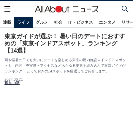
連載
ライフ
グルメ
社会
IT・ビジネス
エンタメ
リサ
東京ガイドが選ぶ！ 暑い日のデートにおすす
めの「東京インドアスポット」ランキング
【14選】
雨や猛暑の日でも大いにデートを楽しめる東京の屋内施設＝インドアスポッ
トを、内容・充実度・アクセスなどあらゆる要素を組み込んで東京ガイドが
ランキング！ とっておきの14スポットを厳選してご紹介します。
2024.06.21
藤丸 由華