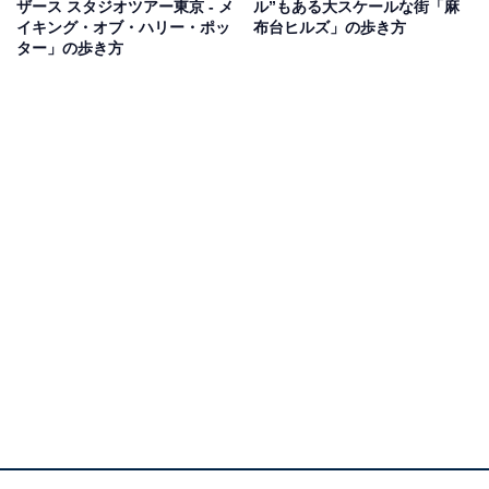
ザース スタジオツアー東京 ‐ メ
ル”もある大スケールな街「麻
イキング・オブ・ハリー・ポッ
布台ヒルズ」の歩き方
ター」の歩き方
第2位：東京スカイツリー(R)