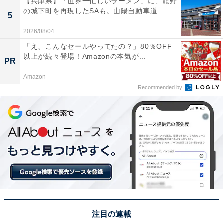
【兵庫県】「世界一忙しいラーメン」に、龍野
の城下町を再現したSAも。山陽自動車道...
5
12のフロアに300以上のショップやレストランがあり、
2026/08/04
そこには「すみだ水族館」「コニカミノルタプラネタリ
「え、こんなセールやってたの？」80％OFF
ウム 天空」も含まれているので、天気を気にすることな
以上が続々登場！Amazonの本気が...
PR
く充実した1日を過ごせることでしょう。ちなみに天気
の悪い日は上部が雲に隠され、壮大で幻想的な東京スカ
Amazon
Recommended by
イツリーが姿を現わすこともありますよ。
注目の連載