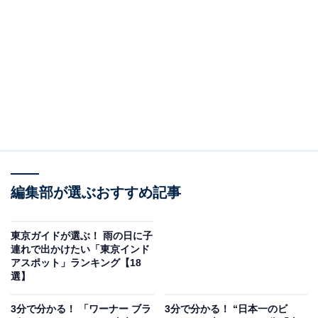
2023年6月としまえん跡地にオープンした、映画『ハリ
ー・ポッター』『ファンタスティック・ビースト』シリ
ーズの世界を歩きながら体感できるスポット。映画の名
シーンの舞台がリアルなサイズで再現され、一歩足を踏
み入れればあっという間に映画の世界に迷い込んだよう
な気分になります。
施設のほとんどが屋内。「全てを見て回ると4時間以
上」と言われていますが、レストランも併設されている
ので、じっくり巡るなら1日過ごせるインドアスポット
編集部が選ぶおすすめ記事
です。
東京ガイドが選ぶ！ 雨の日に子
【関連記事】
連れで出かけたい「東京インド
3分で分かる！ 「ワーナー ブラザース スタジオツアー東
アスポット」ランキング【18
選】
京 ‐ メイキング・オブ・ハリー・ポッター」の歩き方
3分で分かる！ 「ワーナー ブラ
3分で分かる！ “日本一のビ