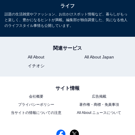
レストランが入っていて、宿泊せずともジャヌの世界観
ライフ
を味わえます。もちろん、最寄りの東京メトロ神谷町駅
話題の生活雑貨やファッション、お出かけスポット情報など、暮らしがもっ
は施設に直結。雨が降っても濡れずに全ての建物へアク
と楽しく、豊かになるヒントが満載。編集部が独自調査した、気になる他人
のライフスタイル事情も公開しています。
セスできます。
【関連記事】
関連サービス
3分で分かる！ “日本一のビル”もある大スケールな街
All About
All About Japan
「麻布台ヒルズ」の歩き方
イチオシ
世界初！ ラグジュアリーホテル・アマンの姉妹ブランド
「ジャヌ東京」、5つの衝撃ポイント
サイト情報
会社概要
広告掲載
デートにおすすめの「インドアス
次ページ
プライバシーポリシー
著作権・商標・免責事項
ポット14選」を見る
当サイトの情報についての注意
All About ニュースについて