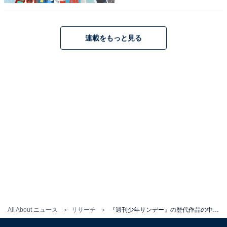
や正体を追い求めることとなります。
1996年からテレビアニメ版も放送開始され25周年を突破
連載をもっと見る
したほか、原作も1000話以上のエピソードが作られてい
る長寿作品です。
アンケート回答者からは、「本格的な推理を楽しむこと
ができると感じるからです（30代女性／宮城県）」「コ
ナンくんと一緒に事件を推理していくのが楽しいです
し、さまざまな魅力的な登場人物、ストーリー展開のお
かげで子供の頃から今まで一度も飽きたことがありませ
ん。青山先生の絵も大好きです（30代女性／大阪府）」
「黒の組織編が大好きです。面白い。こことここがつな
がっていたんだ！となる（30代女性／石川県）」「毎回
コナンが難事件を解決するのと、ラブコメもあって面白
All About ニュース
リサーチ
『週刊少年サンデー』の歴代作品の中で好きな漫画作品ランキング！ 3位『らんま1/2』、2位と1位は？
いから（40代女性／大分県）」などのコメントが寄せら