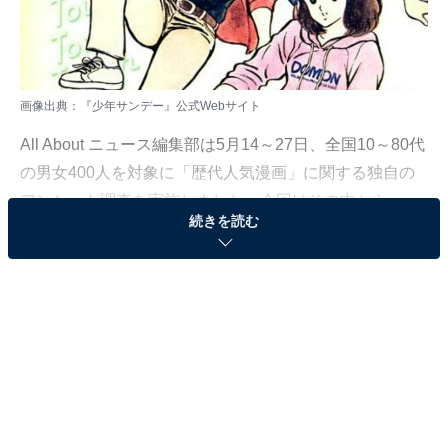
画像出典：
『少年サンデー』公式Webサイト
All About ニュース編集部は5月14～27日、全国10～80代
の男女400人を対象に「歴代人気漫画」に関する独自の
アンケート調査を実施しました。今回はその中から、
続きを読む
『週刊少年サンデー』（小学館）の歴代作品の中で好き
な漫画作品ランキングを紹介します！
＞9位までの全ランキング結果を見る
※本記事で紹介している商品の購入やサービスの利用により、売上の一部が
オールアバウトに還元されることがあります。
3位：『らんま1/2』