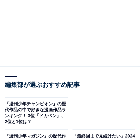
3位は『らんま1/2』でした。高橋留美子さんにより、
1987～1996年に連載されていた格闘ラブコメディー漫画
作品です。
主人公・早乙女乱馬は、格闘家の男子高校生。中国の
「呪泉郷」を訪れた際、誤って泉に転落してしまいま
す。すると、水に触れたら姿が女子に変わってしまう呪
いにかかり、実家へ戻ることが困難に。父・玄馬のツテ
で、天道早雲の営んでいる道場へ居候することとなりま
編集部が選ぶおすすめ記事
す。
そこで出会った早雲の娘であるあかねをはじめ、さまざ
『週刊少年チャンピオン』の歴
代作品の中で好きな漫画作品ラ
まな登場人物たちによるドタバタ劇が展開されるところ
ンキング！ 3位『ドカベン』、
が魅力の作品です。
2位と1位は？
『週刊少年マガジン』の歴代作
「最終回まで見続けたい」2024
アンケート回答者からは、「青春時代に読んだ漫画。カ