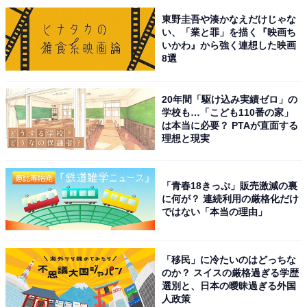
東野圭吾や湊かなえだけじゃな
い、「業と罪」を描く『映画ち
いかわ』から強く連想した映画
8選
20年間「駆け込み実績ゼロ」の
学校も…「こども110番の家」
1位：『名探偵コナン』
は本当に必要？ PTAが直面する
理想と現実
1位は『名探偵コナン』でした。青山剛昌さんにより
1994年から連載が続けられている推理漫画作品です。
「青春18きっぷ」販売激減の裏
に何が？ 連続利用の厳格化だけ
推理小説家を父に持つ高校生探偵で主人公の工藤新一
ではない「本当の理由」
は、幼なじみの毛利蘭と遊園地でデートをしていた際、
黒の組織によって毒薬を飲まされ、子どもの姿に変えら
「移民」に冷たいのはどっちな
れてしまいます。新一は「江戸川コナン」として蘭の自
のか？ スイスの厳格過ぎる学歴
選別と、日本の曖昧過ぎる外国
宅に居候しつつ、難解な事件を解決して黒の組織の行方
人政策