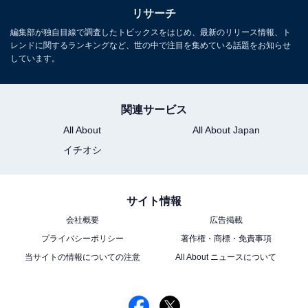
れています。
リサーチ
編集部が独自目線で調査したトピックスをはじめ、最新のリリース情報、ト
※回答者のコメントは原文ママです
レンドに関するランキングなど、世の中で注目を集めている話題をお知らせ
しています。
この記事の筆者：長谷川 優人 プロフィール
29歳から未経験でライター業を開始、現在はWebメディ
関連サービス
ア各所にて記事作成に携わっている。プロ野球やサッカ
All About
All About Japan
ー（Jリーグ）に関心あり。
イチオシ
サイト情報
会社概要
広告掲載
プライバシーポリシー
著作権・商標・免責事項
当サイトの情報についての注意
All About ニュースについて