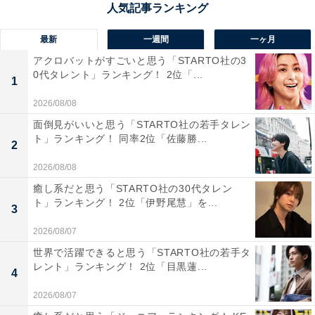
最新
一週間
一ヶ月
アクロバットがすごいと思う「STARTO社の3
0代タレント」ランキング！ 2位「...
2位：『タッチ』
1
2026/08/08
2位は『タッチ』でした。あだち充さんにより、1981～
面倒見がいいと思う「STARTO社の若手タレン
1986年に連載されていたスポーツ青春系漫画作品です。
ト」ランキング！ 同率2位「佐藤勝...
2
2026/08/08
上杉家の双子の兄弟である達也と和也の2人と、同い年
癒し系だと思う「STARTO社の30代タレン
の幼なじみである浅倉南により展開されるラブコメディ
ト」ランキング！ 2位「伊野尾慧」を...
3
ーが魅力。中学生から高校生までの青春時代が描かれて
2026/08/07
います。
世界で活躍できると思う「STARTO社の若手タ
レント」ランキング！ 2位「目黒蓮...
4
明青学園高等部で野球部に入部し1年生から活躍する和
也とマネージャーとして支える南、2人とはまったく別
2026/08/07
の道を進もうとする達也。しかし、ある事故をきっかけ