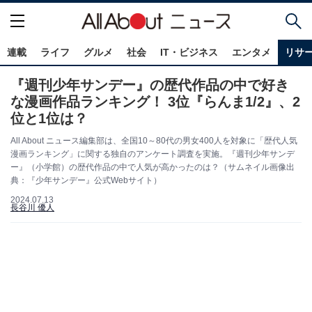
連載
ライフ
グルメ
社会
IT・ビジネス
エンタメ
リサ
『週刊少年サンデー』の歴代作品の中で好き
な漫画作品ランキング！ 3位『らんま1/2』、2
位と1位は？
All About ニュース編集部は、全国10～80代の男女400人を対象に「歴代人気
漫画ランキング」に関する独自のアンケート調査を実施。『週刊少年サンデ
ー』（小学館）の歴代作品の中で人気が高かったのは？（サムネイル画像出
典：『少年サンデー』公式Webサイト）
2024.07.13
長谷川 優人