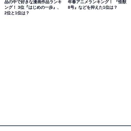
品の中で好きな漫画作品ランキ
年春アニメランキング！ 『怪獣
ンフーアクションがネタで動きのある展開が面白かっ
ング！ 3位『はじめの一歩』、
8号』などを抑えた1位は？
2位と1位は？
た。中華服も好きだった（40代女性／神奈川県）」「初
めて読んだ漫画でずっと好き（30代女性／千葉県）」
「わちゃわちゃしている感じが面白く絵柄も好きだった
から（40代女性／福岡県）」「性別が変わるという設定
に憧れた（40代男性／北海道）」などのコメントが寄せ
られています。