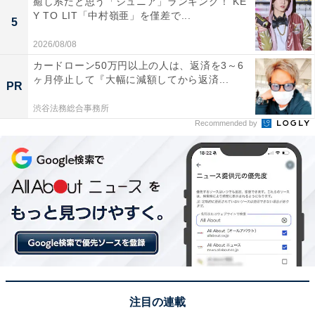
癒し系だと思う「ジュニア」ランキング！ KE
Y TO LIT「中村嶺亜」を僅差で...
に達也は再び野球へ携わることとなります。
5
2026/08/08
アンケート回答者からは「タッチは３人の関係性変化し
カードローン50万円以上の人は、返済を3～6
ていくのが気になる作品でした（40代女性／千葉県）」
ヶ月停止して『大幅に減額してから返済...
PR
「南と達也の恋の行方が気になる（30代男性／岐阜
渋谷法務総合事務所
県）」「ちょっと切ない青春を描いた印象的な作品だか
Recommended by
らです（50代女性／愛知県）」「二人の兄弟と浅倉南の
関係が面白いから（60代女性／愛知県）」などのコメン
トが寄せられています。
注目の連載