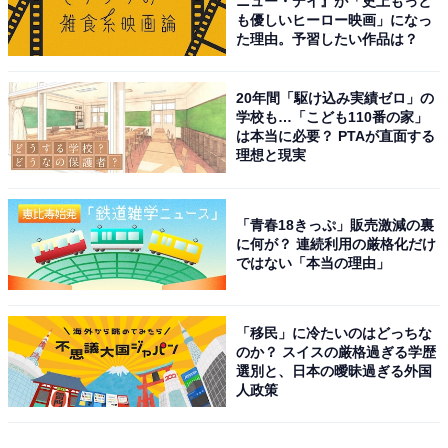
ニュー・デイ』が「史上もっと
も優しいヒーロー映画」になっ
た理由。予習したい作品は？
20年間「駆け込み実績ゼロ」の
学校も…「こども110番の家」
は本当に必要？ PTAが直面する
理想と現実
「青春18きっぷ」販売激減の裏
に何が？ 連続利用の厳格化だけ
ではない「本当の理由」
「移民」に冷たいのはどっちな
のか？ スイスの厳格過ぎる学歴
選別と、日本の曖昧過ぎる外国
人政策