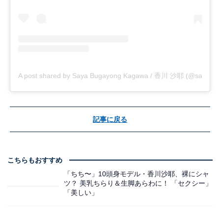
A post shared by Saya Bugayong Kagawa / 香川 沙耶 (@saya.ka
記事に戻る
こちらもおすすめ
「ちち〜」10頭身モデル・香川沙耶、裸にシャ
ツ？ 美乳ちらり＆生脚あらわに！ 「セクシー」
「美しい」