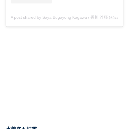
A post shared by Saya Bugayong Kagawa / 香川 沙耶 (@saya.ka