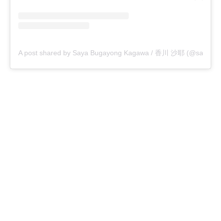
A post shared by Saya Bugayong Kagawa / 香川 沙耶 (@saya.ka