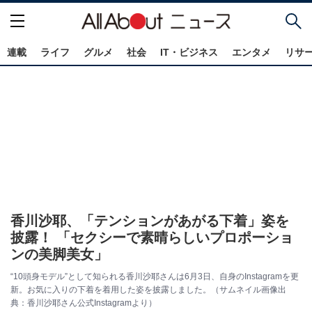
連載
ライフ
グルメ
社会
IT・ビジネス
エンタメ
リサ
香川沙耶、「テンションがあがる下着」姿を
披露！ 「セクシーで素晴らしいプロポーショ
ンの美脚美女」
“10頭身モデル”として知られる香川沙耶さんは6月3日、自身のInstagramを更
新。お気に入りの下着を着用した姿を披露しました。（サムネイル画像出
典：香川沙耶さん公式Instagramより）