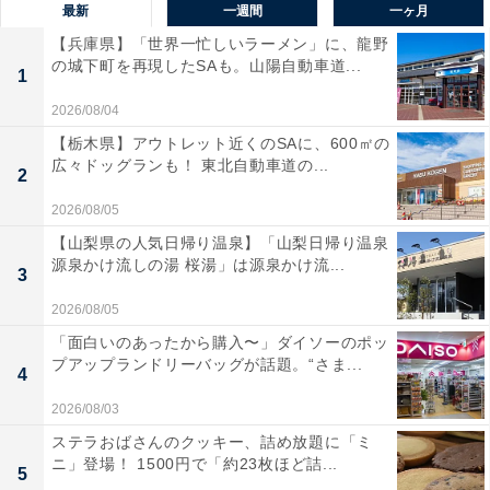
最新
一週間
一ヶ月
【兵庫県】「世界一忙しいラーメン」に、龍野
の城下町を再現したSAも。山陽自動車道...
1
2026/08/04
【栃木県】アウトレット近くのSAに、600㎡の
広々ドッグランも！ 東北自動車道の...
2
2026/08/05
【山梨県の人気日帰り温泉】「山梨日帰り温泉
源泉かけ流しの湯 桜湯」は源泉かけ流...
3
2026/08/05
「面白いのあったから購入〜」ダイソーのポッ
プアップランドリーバッグが話題。“さま...
4
2026/08/03
ステラおばさんのクッキー、詰め放題に「ミ
ニ」登場！ 1500円で「約23枚ほど詰...
5