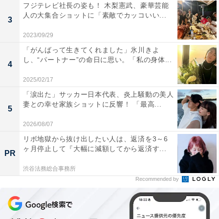
フジテレビ社長の姿も！ 木梨憲武、豪華芸能
人の大集合ショットに「素敵でカッコいい...
3
2023/09/29
「がんばって生きてくれました」氷川きよ
し、“パートナー”の命日に思い。「私の身体...
4
2025/02/17
「涙出た」サッカー日本代表、炎上騒動の美人
妻との幸せ家族ショットに反響！ 「最高...
5
2026/08/07
リボ地獄から抜け出したい人は、返済を3～6
ヶ月停止して『大幅に減額してから返済す...
PR
渋谷法務総合事務所
Recommended by