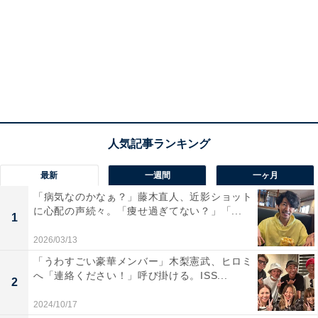
最新
一週間
一ヶ月
「病気なのかなぁ？」藤木直人、近影ショット
に心配の声続々。「痩せ過ぎてない？」「...
1
2026/03/13
「うわすごい豪華メンバー」木梨憲武、ヒロミ
へ「連絡ください！」呼び掛ける。ISS...
2
2024/10/17