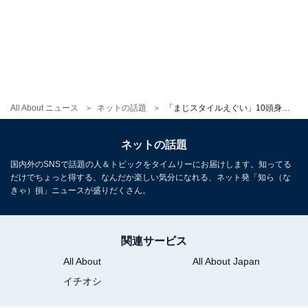
All About ニュース
ネットの話題
「まじスタイルえぐい」10頭身モデル・香川沙耶、美ボディあらわな圧巻ビキニ姿！ 「めっちゃいい」
ネットの話題
国内外のSNSで話題の人＆トピックをタイムリーにお届けします。知ってる
だけでちょっと得する、なんだか楽しい気分になれる、ネット発「知ら（な
きゃ）損」ニュースが盛りだくさん。
関連サービス
All About
All About Japan
イチオシ