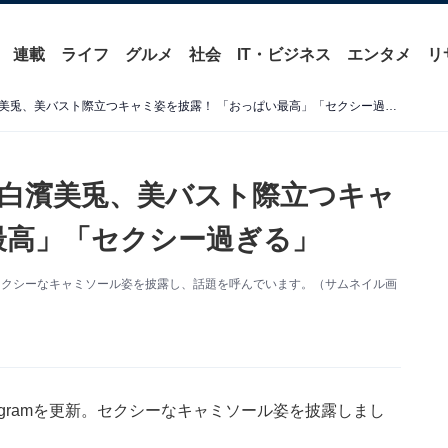
連載
ライフ
グルメ
社会
IT・ビジネス
エンタメ
リ
「現代に舞い降りた天使」白濱美兎、美バスト際立つキャミ姿を披露！ 「おっぱい最高」「セクシー過ぎる」
白濱美兎、美バスト際立つキャ
最高」「セクシー過ぎる」
新。セクシーなキャミソール姿を披露し、話題を呼んでいます。（サムネイル画
agramを更新。セクシーなキャミソール姿を披露しまし