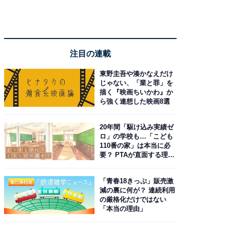
注目の連載
東野圭吾や湊かなえだけ
じゃない、「業と罪」を
描く『映画ちいかわ』か
ら強く連想した映画8選
20年間「駆け込み実績ゼ
ロ」の学校も…「こども
110番の家」は本当に必
要？ PTAが直面する理想
と現実
「青春18きっぷ」販売激
減の裏に何が？ 連続利用
の厳格化だけではない
「本当の理由」