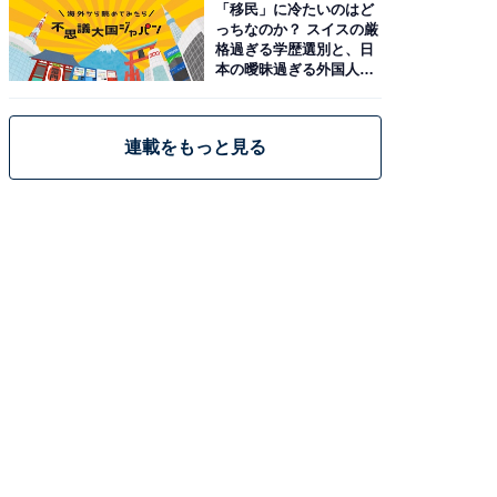
「移民」に冷たいのはど
っちなのか？ スイスの厳
格過ぎる学歴選別と、日
本の曖昧過ぎる外国人政
策
連載をもっと見る