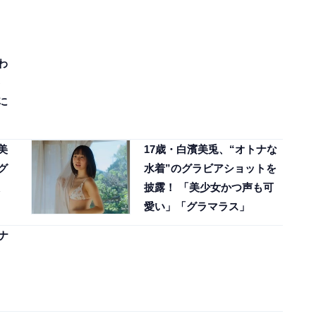
わ
に
美
17歳・白濱美兎、“オトナな
グ
水着”のグラビアショットを
披露！ 「美少女かつ声も可
愛い」「グラマラス」
ナ