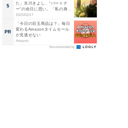
た」氷川きよし、“パートナ
装姿が話
5
5
ー”の命日に思い。「私の身
のお父さ
体...
2025/02/17
2026/08/0
「今日の目玉商品は？」毎日
シェア別荘
変わるAmazonタイムセール
wners
PR
PR
が見逃せない
Amazon
COCO VIL
Recommended by