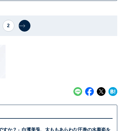
2
歳ですか？」白濱美兎、太ももあらわな圧巻の水着姿を