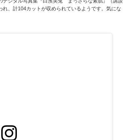
のデジタル写真集『白濱美兎 まっさらな素肌』（講談
れ、計104カットが収められているようです。気にな