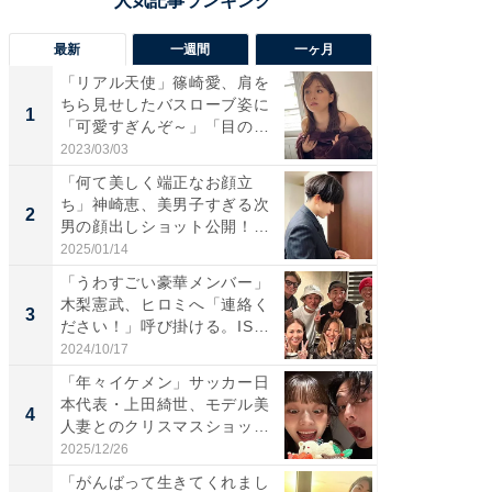
最新
一週間
一ヶ月
「リアル天使」篠崎愛、肩を
「さす
ちら見せしたバスローブ姿に
は」高
1
1
「可愛すぎんぞ～」「目の表
災地を
情...
「カ...
2023/03/03
2026/08/0
「何て美しく端正なお顔立
「女の
ち」神崎恵、美男子すぎる次
介、バ
2
2
男の顔出しショット公開！
らのプレ
「め...
愛...
2025/01/14
2026/08/0
「うわすごい豪華メンバー」
「脚が
木梨憲武、ヒロミへ「連絡く
横川尚
3
3
ださい！」呼び掛ける。IS
ムキな姿
S...
刃...
2024/10/17
2026/08/0
「年々イケメン」サッカー日
「え、
本代表・上田綺世、モデル美
芸人、2
4
4
人妻とのクリスマスショット
エットに
に...
2025/12/26
2026/08/0
「がんばって生きてくれまし
「脳がバ