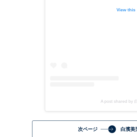
View this
A post shared b
次ページ
白濱美