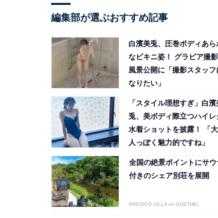
編集部が選ぶおすすめ記事
白濱美兎、圧巻ボディあら
なビキニ姿！ グラビア撮影
風景公開に「撮影スタッフ
なりたい」
「スタイル理想すぎ」白濱
兎、美ボディ際立つハイレ
水着ショットを披露！ 「大
人っぽく魅力的ですね」
全国の絶景ポイントにサウ
付きのシェア別荘を展開
PR(COCO VILLA on GOETHE)