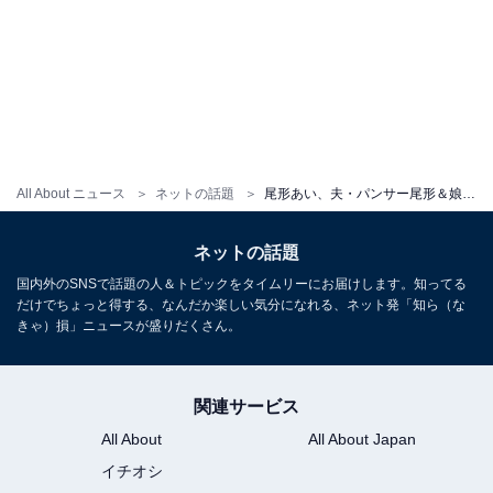
All About ニュース
ネットの話題
尾形あい、夫・パンサー尾形＆娘のラブラブ抱っこショット公開！ 「ほっこり」「とっても良い親子」
ネットの話題
国内外のSNSで話題の人＆トピックをタイムリーにお届けします。知ってる
だけでちょっと得する、なんだか楽しい気分になれる、ネット発「知ら（な
きゃ）損」ニュースが盛りだくさん。
関連サービス
All About
All About Japan
イチオシ