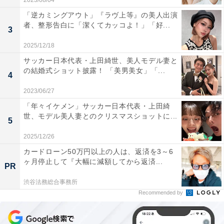
2023/08/04
「逆カミングアウト」『ラヴ上等』の美人出演
者、整形告白に「潔くてカッコよ！」「好...
3
2025/12/18
サッカー日本代表・上田綺世、美人モデル妻と
の結婚式ショット披露！ 「美男美女」「...
4
2023/06/27
「年々イケメン」サッカー日本代表・上田綺
世、モデル美人妻とのクリスマスショットに...
5
2025/12/26
カードローン50万円以上の人は、返済を3～6
ヶ月停止して『大幅に減額してから返済...
PR
渋谷法務総合事務所
Recommended by