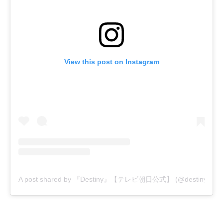
View this post on Instagram
A post shared by 『Destiny』【テレビ朝日公式】 (@destiny_tvas