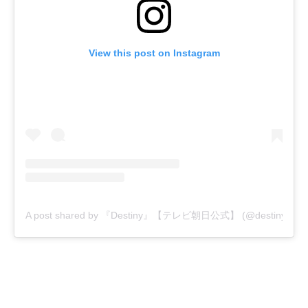
View this post on Instagram
A post shared by 『Destiny』【テレビ朝日公式】 (@destiny_tvas