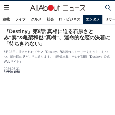
連載
ライフ
グルメ
社会
IT・ビジネス
エンタメ
リサ
『Destiny』第8話 真相に迫る石原さと
み“奏”&亀梨和也“真樹”、運命的な恋の決着に
「待ちきれない」
5月28日に放送されたドラマ『Destiny』第8話のストーリーをおさらいしつ
つ、最終回の見どころに迫ります。（画像出典：テレビ朝日『Destiny』公式
Webサイト）
2024.05.31
地子給 奈穂