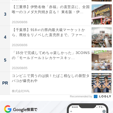
【三重県】伊勢名物「赤福」の直営店に、全国
唯一のコメダ大判焼き店も！ 東名阪・伊...
3
2026/08/06
【千葉県】918㎡の県内最大級マーケットか
ら、廃校をリノベした直売所まで。ファー...
4
2026/08/06
「15分で完成してめちゃ楽しかった」3COINS
の「モールドールトレカケースキッ...
5
2026/08/05
コンビニで買うのは損！たばこ税なしの新型タ
バコが爆売れ中
PR
株式会社HAL
Recommended by