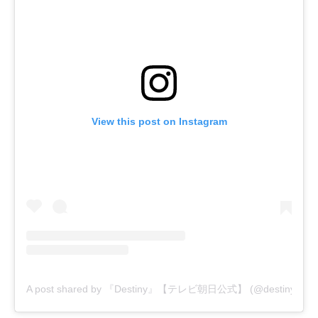
View this post on Instagram
A post shared by 『Destiny』【テレビ朝日公式】 (@destiny_tvas