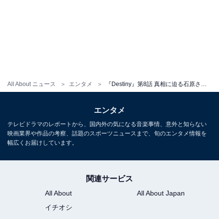
All About ニュース
エンタメ
『Destiny』第8話 真相に迫る石原さとみ“奏”&亀梨和也“真樹”、運命的な恋の決着に「待ちきれない」
エンタメ
テレビドラマのレポートから、国内外の気になる音楽事情、意外と知らない
映画業界や作品の考察、話題のスポーツニュースまで、旬のエンタメ情報を
幅広くお届けしています。
関連サービス
All About
All About Japan
イチオシ