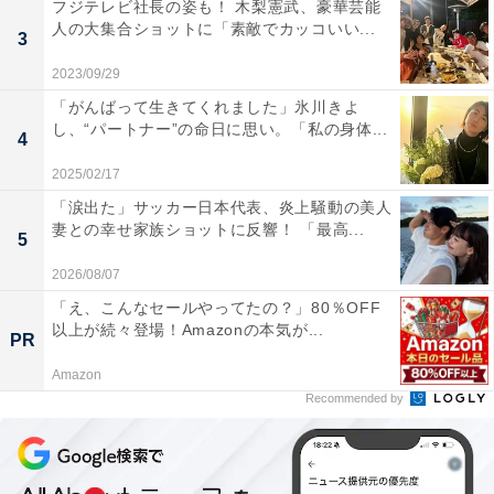
フジテレビ社長の姿も！ 木梨憲武、豪華芸能
人の大集合ショットに「素敵でカッコいい...
3
2023/09/29
「がんばって生きてくれました」氷川きよ
し、“パートナー”の命日に思い。「私の身体...
4
2025/02/17
「涙出た」サッカー日本代表、炎上騒動の美人
妻との幸せ家族ショットに反響！ 「最高...
5
2026/08/07
「え、こんなセールやってたの？」80％OFF
以上が続々登場！Amazonの本気が...
PR
Amazon
Recommended by