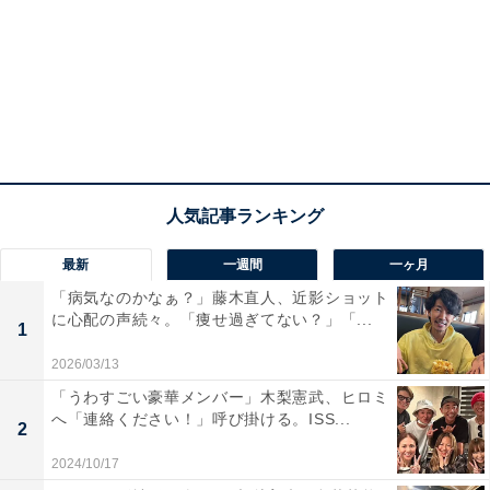
最新
一週間
一ヶ月
「病気なのかなぁ？」藤木直人、近影ショット
に心配の声続々。「痩せ過ぎてない？」「...
1
2026/03/13
「うわすごい豪華メンバー」木梨憲武、ヒロミ
へ「連絡ください！」呼び掛ける。ISS...
2
2024/10/17