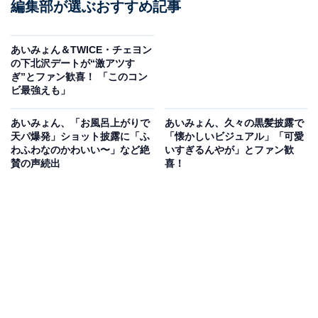
編集部が選ぶおすすめ記事
あいみょん＆TWICE・チェヨン
の下北沢デートが“激アツす
ぎ”とファン歓喜！ 「このコン
ビ最強えも」
あいみょん、「お風呂上がりで
あいみょん、久々の黒髪披露で
天パ爆発」ショット披露に「ふ
「懐かしいビジュアル」「可愛
わふわなのかわいい〜」など絶
いすぎるんやが」とファン歓
賛の声続出
喜！