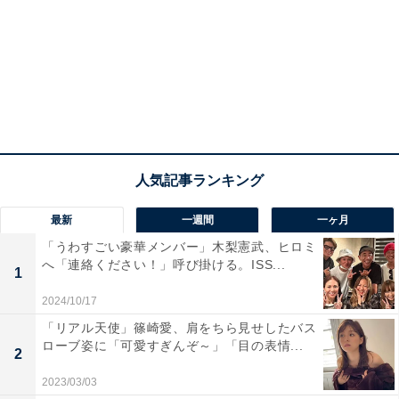
最新
一週間
一ヶ月
「うわすごい豪華メンバー」木梨憲武、ヒロミ
へ「連絡ください！」呼び掛ける。ISS...
1
2024/10/17
「リアル天使」篠崎愛、肩をちら見せしたバス
ローブ姿に「可愛すぎんぞ～」「目の表情...
2
2023/03/03