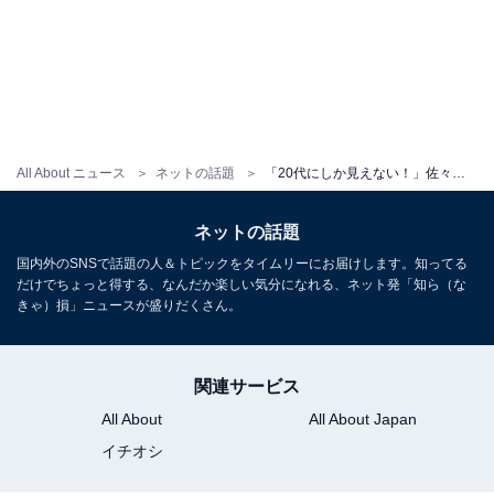
All About ニュース
ネットの話題
「20代にしか見えない！」佐々木希、三社祭を楽しむプライベートショット公開！ 「流石に可愛いすぎる」
ネットの話題
国内外のSNSで話題の人＆トピックをタイムリーにお届けします。知ってる
だけでちょっと得する、なんだか楽しい気分になれる、ネット発「知ら（な
きゃ）損」ニュースが盛りだくさん。
関連サービス
All About
All About Japan
イチオシ