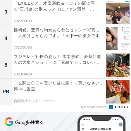
「EXILEかと」木梨憲武＆ヒロミの間に写
る“石川遼”の別人っぷりにファン騒然！...
3
2022/09/09
篠崎愛、豊満な胸元あらわなセクシー写真に
「大変けしからんです」「天下一の美女です...
4
2022/01/05
フジテレビ社長の姿も！ 木梨憲武、豪華芸能
人の大集合ショットに「素敵でカッコいい...
5
2023/09/29
「玄関に〇〇を置いた後に宝くじ買いなさい」
簡単に当選
PR
合同会社デジタルファーム
Recommended by