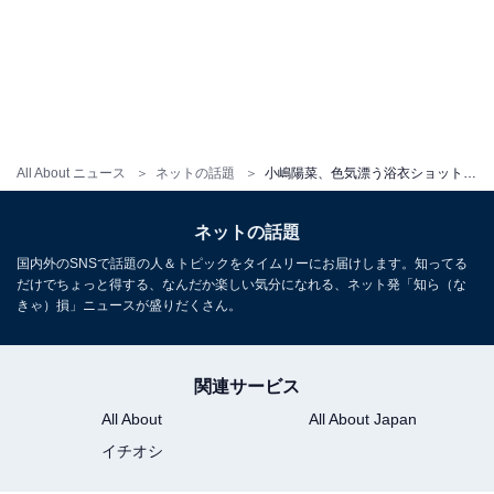
All About ニュース
ネットの話題
小嶋陽菜、色気漂う浴衣ショット！ スマートな着こなしに「魅力的で色っぽい」「浴衣似合いすぎ」の声
ネットの話題
国内外のSNSで話題の人＆トピックをタイムリーにお届けします。知ってる
だけでちょっと得する、なんだか楽しい気分になれる、ネット発「知ら（な
きゃ）損」ニュースが盛りだくさん。
関連サービス
All About
All About Japan
イチオシ