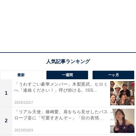
最新
一週間
一ヶ月
「うわすごい豪華メンバー」木梨憲武、ヒロミ
へ「連絡ください！」呼び掛ける。ISS...
1
2024/10/17
「リアル天使」篠崎愛、肩をちら見せしたバス
ローブ姿に「可愛すぎんぞ～」「目の表情...
2
2023/03/03