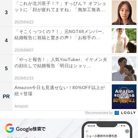
「これが北川景子！？」すっぴん？ オフショ
ットに「顔が疲れてますね」「無加工無表...
3
2025/04/22
「そこくっつくの？！」元NGT48メンバー、
結婚報告に祝福と驚きの声！「お相手の...
4
2026/08/07
「やっと報告！」人気YouTuber、イケメン夫
の顔出しで結婚報告「明日はショッ...
5
2026/01/15
Amazon今日も見逃せない！80%OFF以上が
続々登場
PR
Amazon
Recommended by