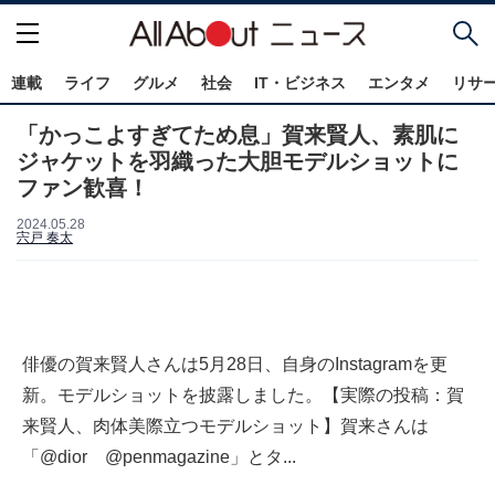
連載
ライフ
グルメ
社会
IT・ビジネス
エンタメ
リサ
「かっこよすぎてため息」賀来賢人、素肌に
ジャケットを羽織った大胆モデルショットに
ファン歓喜！
2024.05.28
宍戸 奏太
俳優の賀来賢人さんは5月28日、自身のInstagramを更
新。モデルショットを披露しました。【実際の投稿：賀
来賢人、肉体美際立つモデルショット】賀来さんは
「@dior @penmagazine」とタ...