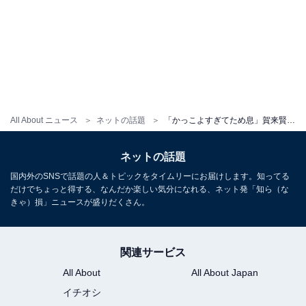
All About ニュース
ネットの話題
「かっこよすぎてため息」賀来賢人、素肌にジャケットを羽織った大胆モデルショットにファン歓喜！
ネットの話題
国内外のSNSで話題の人＆トピックをタイムリーにお届けします。知ってる
だけでちょっと得する、なんだか楽しい気分になれる、ネット発「知ら（な
きゃ）損」ニュースが盛りだくさん。
関連サービス
All About
All About Japan
イチオシ