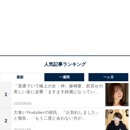
最新
一週間
一ヶ月
「普通でいて極上の女・神」篠崎愛、肌見せの
美しい姿に反響「ますます綺麗になってい...
1
2026/08/06
大食いYoutuberの彼氏、『お別れしました』
と報告。「もう二度と会わない方が...
2