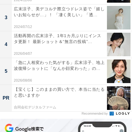
2024/11/06
広末涼子、美デコルテ際立つドレス姿で「嬉し
いお知らせが…」！ 「凄く美しい」「透...
3
2024/07/12
活動再開の広末涼子、1年1カ月ぶりにインス
タ更新！ 最新ショット＆“無言の投稿”...
4
2026/04/07
「急に人相変わった気がする」広末涼子、地上
波復帰ショットに「なんか顔変わった」の...
5
2026/08/06
【宝くじ】このままの買い方で、本当に当たる
と思いますか
PR
合同会社デジタルファーム
Recommended by