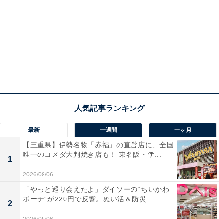
最新
一週間
一ヶ月
【三重県】伊勢名物「赤福」の直営店に、全国
唯一のコメダ大判焼き店も！ 東名阪・伊...
1
2026/08/06
「やっと巡り会えたよ」ダイソーの“ちいかわ
ポーチ”が220円で反響。ぬい活＆防災...
2