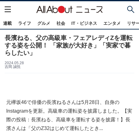
連載
ライフ
グルメ
社会
IT・ビジネス
エンタメ
リサ
長濱ねる、父の高級車・フェアレディZを運転
する姿を公開！ 「家族が大好き」「実家で暮
らしたい」
2024.05.28
吉岡 誠悦
元欅坂46で俳優の長濱ねるさんは5月28日、自身の
Instagramを更新。高級車の運転姿を披露しました。【実
際の投稿：長濱ねる、高級車を運転する姿を披露！】長
濱さんは「父のZ32はじめて運転したとき...