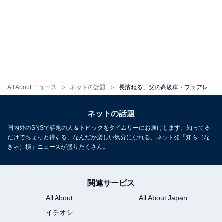
All About ニュース
ネットの話題
長濱ねる、父の高級車・フェアレディZを運転する姿を公開！ 「家族が大好き」「実家で暮らしたい」
ネットの話題
国内外のSNSで話題の人＆トピックをタイムリーにお届けします。知ってる
だけでちょっと得する、なんだか楽しい気分になれる、ネット発「知ら（な
きゃ）損」ニュースが盛りだくさん。
関連サービス
All About
All About Japan
イチオシ