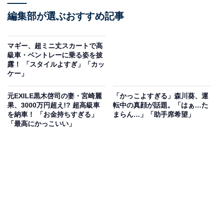
編集部が選ぶおすすめ記事
マギー、超ミニ丈スカートで高
級車・ベントレーに乗る姿を披
露！ 「スタイルよすぎ」「カッ
ケー」
元EXILE黒木啓司の妻・宮崎麗
「かっこよすぎる」森川葵、運
果、3000万円超え!? 超高級車
転中の真顔が話題。「はぁ…た
を納車！ 「お金持ちすぎる」
まらん…」「助手席希望」
「最高にかっこいい」