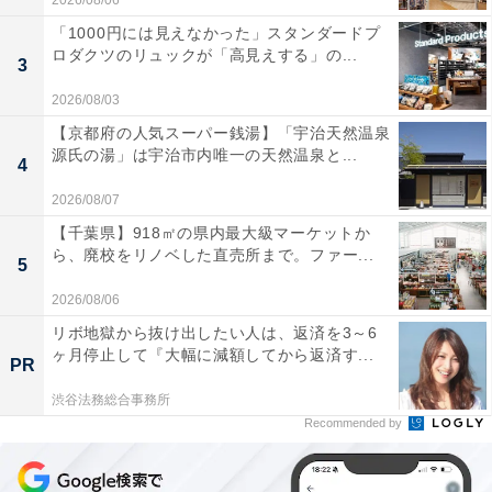
2026/08/06
「1000円には見えなかった」スタンダードプ
ロダクツのリュックが「高見えする」の...
3
2026/08/03
【京都府の人気スーパー銭湯】「宇治天然温泉
源氏の湯」は宇治市内唯一の天然温泉と...
4
2026/08/07
【千葉県】918㎡の県内最大級マーケットか
ら、廃校をリノベした直売所まで。ファー...
5
2026/08/06
リボ地獄から抜け出したい人は、返済を3～6
ヶ月停止して『大幅に減額してから返済す...
PR
渋谷法務総合事務所
Recommended by