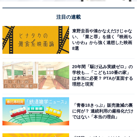
注目の連載
東野圭吾や湊かなえだけじゃな
い、「業と罪」を描く『映画ち
いかわ』から強く連想した映画
8選
20年間「駆け込み実績ゼロ」の
学校も…「こども110番の家」
は本当に必要？ PTAが直面する
理想と現実
「青春18きっぷ」販売激減の裏
に何が？ 連続利用の厳格化だけ
ではない「本当の理由」