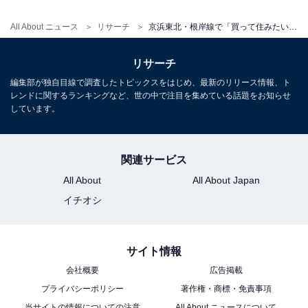
All About ニュース
リサーチ
京浜東北・根岸線で「買って住みたい街（駅）」ランキング！ 2位は「横浜」、では1位は？
リサーチ
編集部が独自目線で調査したトピックスをはじめ、最新のリリース情報、ト
レンドに関するランキングなど、世の中で注目を集めている話題をお知らせ
しています。
関連サービス
All About
All About Japan
イチオシ
サイト情報
会社概要
広告掲載
プライバシーポリシー
著作権・商標・免責事項
当サイトの情報についての注意
All About ニュースについて