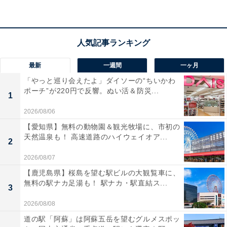
最新
一週間
一ヶ月
「やっと巡り会えたよ」ダイソーの“ちいかわ
ポーチ”が220円で反響。ぬい活＆防災...
1
2026/08/06
【愛知県】無料の動物園＆観光牧場に、市初の
天然温泉も！ 高速道路のハイウェイオア...
2
2026/08/07
【鹿児島県】桜島を望む駅ビルの大観覧車に、
無料の駅ナカ足湯も！ 駅ナカ・駅直結ス...
3
2026/08/08
道の駅「阿蘇」は阿蘇五岳を望むグルメスポッ