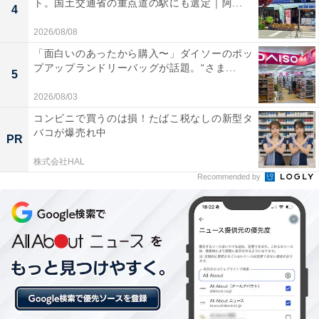
ト。国土交通省の重点道の駅にも選定｜阿...
4
2026/08/08
「面白いのあったから購入〜」ダイソーのポッ
プアップランドリーバッグが話題。“さま...
5
2026/08/03
コンビニで買うのは損！たばこ税なしの新型タ
バコが爆売れ中
PR
株式会社HAL
Recommended by