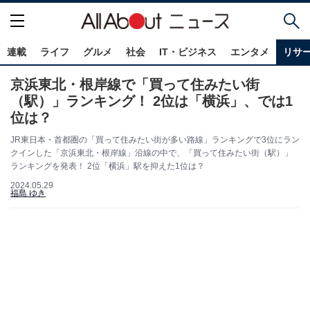
連載
ライフ
グルメ
社会
IT・ビジネス
エンタメ
リサ
京浜東北・根岸線で「買って住みたい街
（駅）」ランキング！ 2位は「横浜」、では1
位は？
JR東日本・首都圏の「買って住みたい街が多い路線」ランキングで3位にラン
クインした「京浜東北・根岸線」沿線の中で、「買って住みたい街（駅）」
ランキングを発表！ 2位「横浜」駅を抑えた1位は？
2024.05.29
福島 ゆき