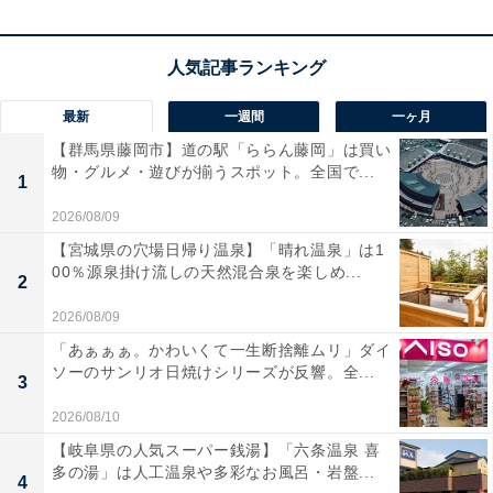
限り
、
大人・小児ともに300円
での販売となります。市
営地下鉄の券売機などで購入する場合は通常料金（大人
830円、小児420円）なのでご注意を。
最新
一週間
一ヶ月
キャンペーンの利用可能期間は、2024年5月25日～6月
【群馬県藤岡市】道の駅「ららん藤岡」は買い
物・グルメ・遊びが揃うスポット。全国で...
16日。購入後の払い戻しには払戻手数料100円がかか
1
り、キャンペーン価格で購入したチケットの払戻しはキ
2026/08/09
ャンペーン中に限るとのことです。
【宮城県の穴場日帰り温泉】「晴れ温泉」は1
00％源泉掛け流しの天然混合泉を楽しめ...
2
「市営地下鉄・市営バス共通1日
2026/08/09
次ページ
乗車券」を300円で買ってみた！
「あぁぁぁ。かわいくて一生断捨離ムリ」ダイ
ソーのサンリオ日焼けシリーズが反響。全...
3
2026/08/10
【岐阜県の人気スーパー銭湯】「六条温泉 喜
多の湯」は人工温泉や多彩なお風呂・岩盤...
4