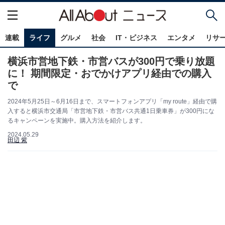
連載
ライフ
グルメ
社会
IT・ビジネス
エンタメ
リサ
横浜市営地下鉄・市営バスが300円で乗り放題
に！ 期間限定・おでかけアプリ経由での購入
で
2024年5月25日～6月16日まで、スマートフォンアプリ「my route」経由で購
入すると横浜市交通局「市営地下鉄・市営バス共通1日乗車券」が300円にな
るキャンペーンを実施中。購入方法を紹介します。
2024.05.29
田辺 紫