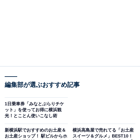
全線（ただし三井アウトレットパーク横浜ベイサイド直
行便を除く）で利用できる1日乗車券です。通常料金は
大人830円、小児420円。
スマートフォンアプリ「my route」のほか、地下鉄各駅
（券売機、事務室）とお客様サービスセンター（新横浜
駅を除く）ではPASMO、磁気券が購入できます。
編集部が選ぶおすすめ記事
1日乗車券「みなとぶらりチケ
ット」を使ってお得に横浜観
光！とことん使いこなし術
新横浜駅でおすすめのお土産＆
横浜高島屋で売れてる「お土産
お土産ショップ！ 駅ビルからホ
スイーツ＆グルメ」BEST10！