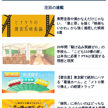
注目の連載
1
2
3
東野圭吾や湊かなえだけじゃな
い、「業と罪」を描く『映画ち
いかわ』から強く連想した映画
8選
20年間「駆け込み実績ゼロ」の
学校も…「こども110番の家」
は本当に必要？ PTAが直面する
理想と現実
【要注意】東京駅で絶対にハマ
る「最遠ホーム」と「メトロ乗
り換え」の絶望トラップ
「移民」に冷たいのはどっちな
のか？ スイスの厳格過ぎる学歴