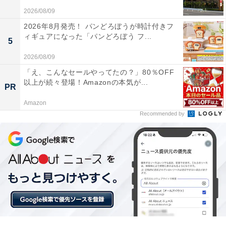
2026/08/09
2026年8月発売！ パンどろぼうが時計付きフ
ィギュアになった「パンどろぼう フ...
5
2026/08/09
「え、こんなセールやってたの？」80％OFF
以上が続々登場！Amazonの本気が...
PR
Amazon
Recommended by
こちらもおすすめ
実在しない「阪東橋」が、なぜ駅名に？ 実はグ
ルメの宝庫、ブルーライン「阪東橋駅」周辺を
歩いてみた