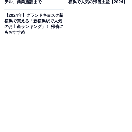
テル、商業施設まで
横浜で人気の帰省土産【2024】
【2024年】グランドキヨスク新
横浜で買える「新横浜駅で人気
のお土産ランキング」！ 帰省に
今回の「300円」キャンペーンはいつまで？
もおすすめ
キャンペーンビジュアル（提供画像）
今回は、
スマートフォンアプリ「my route」での購入に