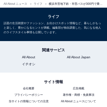
All About ニュース
ライフ
横浜市営地下鉄・市営バスが300円で乗り放題に！ 期間限定・おでかけアプリ経由での購入で
ライフ
話題の生活雑貨やファッション、お出かけスポット情報など、暮らしがもっ
と楽しく、豊かになるヒントが満載。編集部が独自調査した、気になる他人
のライフスタイル事情も公開しています。
関連サービス
All About
All About Japan
イチオシ
サイト情報
会社概要
広告掲載
プライバシーポリシー
著作権・商標・免責事項
当サイトの情報についての注意
All About ニュースについて