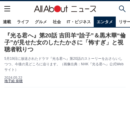
連載
ライフ
グルメ
社会
IT・ビジネス
エンタメ
リサ
『光る君へ』第20話 吉田羊“詮子”＆黒木華“倫
子”が見せた女のしたたかさに「怖すぎ」と視
聴者戦りつ
5月19日に放送されたドラマ『光る君へ』第20話のストーリーをおさらいし
つつ、今後の見どころに迫ります。（画像出典：NHK『光る君へ』公式Web
サイト）
2024.05.22
地子給 奈穂