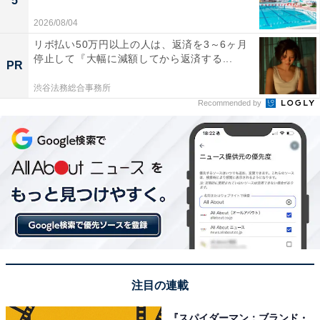
5
2026/08/04
リボ払い50万円以上の人は、返済を3～6ヶ月
停止して『大幅に減額してから返済する...
PR
渋谷法務総合事務所
Recommended by
注目の連載
『スパイダーマン：ブランド・