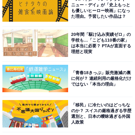
ニュー・デイ』が「史上もっと
も優しいヒーロー映画」になっ
た理由。予習したい作品は？
20年間「駆け込み実績ゼロ」の
学校も…「こども110番の家」
は本当に必要？ PTAが直面する
理想と現実
「青春18きっぷ」販売激減の裏
に何が？ 連続利用の厳格化だけ
ではない「本当の理由」
「移民」に冷たいのはどっちな
のか？ スイスの厳格過ぎる学歴
選別と、日本の曖昧過ぎる外国
人政策