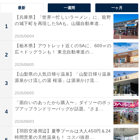
最新
一週間
一ヶ月
【兵庫県】「世界一忙しいラーメン」に、龍野
の城下町を再現したSAも。山陽自動車道...
1
2026/08/04
【栃木県】アウトレット近くのSAに、600㎡の
広々ドッグランも！ 東北自動車道の...
2
2026/08/05
【山梨県の人気日帰り温泉】「山梨日帰り温泉
源泉かけ流しの湯 桜湯」は源泉かけ流...
3
2026/08/05
「面白いのあったから購入〜」ダイソーのポッ
プアップランドリーバッグが話題。“さま...
4
2026/08/03
【羽田空港周辺】夏季プールは大人450円＆24
時間営業の天然温泉も！ コスパ抜群...