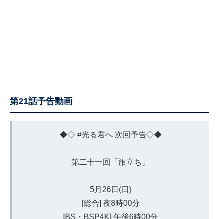
第21話予告動画
◆◇
#光る君へ
次回予告◇◆
第二十一回「旅立ち」
5月26日(日)
[総合] 夜8時00分
[BS・BSP4K] 午後6時00分