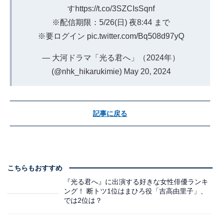
す
https://t.co/3SZCIsSqnf
※配信期限：5/26(日) 夜8:44 まで
※要ログイン
pic.twitter.com/Bq508d97yQ
— 大河ドラマ「光る君へ」（2024年）
(@nhk_hikarukimie)
May 20, 2024
記事に戻る
こちらもおすすめ
『光る君へ』に出演する好きな女性俳優ランキ
ング！ 断トツ1位はまひろ役「吉高由里子」、
では2位は？