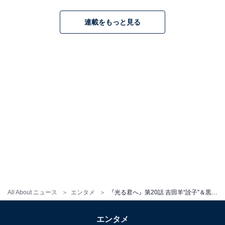
連載をもっと見る
All About ニュース
エンタメ
『光る君へ』第20話 吉田羊“詮子”＆黒木華“倫子”が見せた女のしたたかさに「怖すぎ」と視聴者戦りつ
エンタメ