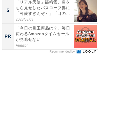
「リアル天使」篠崎愛、肩を
「脳がバ
ちら見せしたバスローブ姿に
装姿が話
5
5
「可愛すぎんぞ～」「目の表
のお父さ
情...
2023/03/03
2026/08/0
「今日の目玉商品は？」毎日
【西野
変わるAmazonタイムセール
を追求
PR
PR
が見逃せない
は
Amazon
FINCHI o
Recommended by