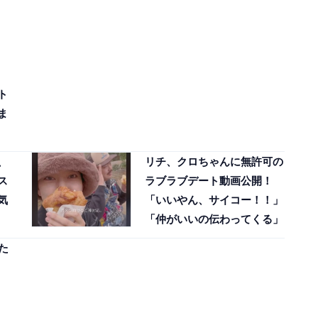
ト
ま
、
リチ、クロちゃんに無許可の
ス
ラブラブデート動画公開！
気
「いいやん、サイコー！！」
「仲がいいの伝わってくる」
た