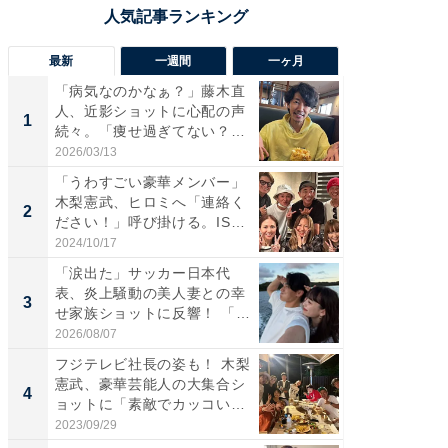
最新
一週間
一ヶ月
「病気なのかなぁ？」藤木直
「さす
人、近影ショットに心配の声
は」高
1
1
続々。「痩せ過ぎてない？」
災地を
「...
「カ...
2026/03/13
2026/08/0
「うわすごい豪華メンバー」
「女の
木梨憲武、ヒロミへ「連絡く
介、バ
2
2
ださい！」呼び掛ける。IS
らのプレ
S...
愛...
2024/10/17
2026/08/0
「涙出た」サッカー日本代
「脚が
表、炎上騒動の美人妻との幸
横川尚
3
3
せ家族ショットに反響！ 「最
ムキな姿
高...
刃...
2026/08/07
2026/08/0
フジテレビ社長の姿も！ 木梨
「え、
憲武、豪華芸能人の大集合シ
芸人、2
4
4
ョットに「素敵でカッコい
エットに
い...
2023/09/29
2026/08/0