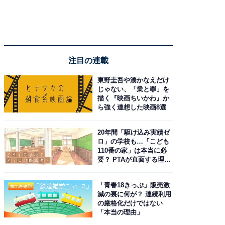
注目の連載
東野圭吾や湊かなえだけ
じゃない、「業と罪」を
描く『映画ちいかわ』か
ら強く連想した映画8選
20年間「駆け込み実績ゼ
ロ」の学校も…「こども
110番の家」は本当に必
要？ PTAが直面する理想
と現実
「青春18きっぷ」販売激
減の裏に何が？ 連続利用
の厳格化だけではない
「本当の理由」