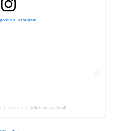
 post on Instagram
rry ｜ ルルメリー (@lulumerry.official)