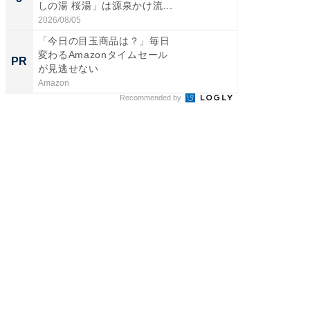
しの湯 桜湯」は源泉かけ流...
は和の
が...
2026/08/05
2026/08/0
「今日の目玉商品は？」毎日
【DM発
変わるAmazonタイムセール
を抑え
PR
PR
が見逃せない
ール便
Amazon
チクタク
Recommended by