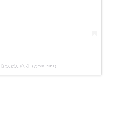
y 流那【ばんばんざい】 (@mm_runa)