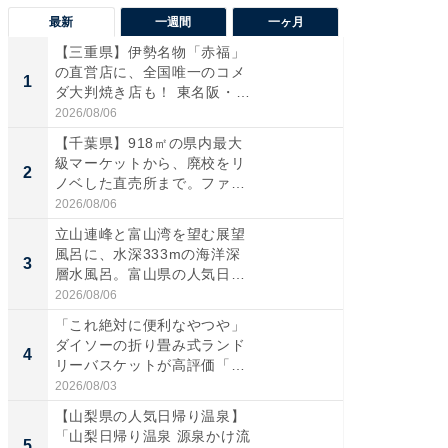
最新
一週間
一ヶ月
【三重県】伊勢名物「赤福」
【兵庫
の直営店に、全国唯一のコメ
ーメン
1
1
ダ大判焼き店も！ 東名阪・
再現した
伊...
道...
2026/08/06
2026/08/0
【千葉県】918㎡の県内最大
【三重
級マーケットから、廃校をリ
「鈴鹿天
2
2
ノベした直売所まで。ファ
は100
ー...
2026/08/06
2026/08/0
立山連峰と富山湾を望む展望
ステラ
風呂に、水深333mの海洋深
詰め放題
3
3
層水風呂。富山県の人気日
00円で「
帰...
2026/08/06
2026/08/0
「これ絶対に便利なやつや」
「ミニオ
ダイソーの折り畳み式ランド
ッグ！ 
4
4
リーバスケットが高評価「使
ど、夏限
わ...
2026/08/03
2026/08/0
【山梨県の人気日帰り温泉】
【埼玉
「山梨日帰り温泉 源泉かけ流
「行田天
5
5