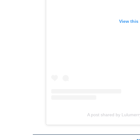
View this
A post shared by Lulume