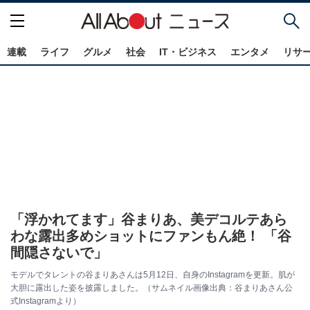
連載
ライフ
グルメ
社会
IT・ビジネス
エンタメ
リサ
「浮かれてます」谷まりあ、美デコルテあら
わな露出多めショットにファンもん絶！ 「谷
間隠さないで」
モデルでタレントの谷まりあさんは5月12日、自身のInstagramを更新。肌が
大胆に露出した姿を披露しました。（サムネイル画像出典：谷まりあさん公
式Instagramより）