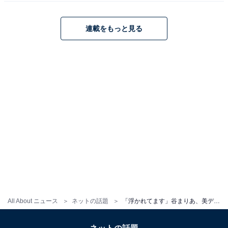
連載をもっと見る
All About ニュース
ネットの話題
「浮かれてます」谷まりあ、美デコルテあらわな露出多めショットにファンもん絶！ 「谷間隠さないで」