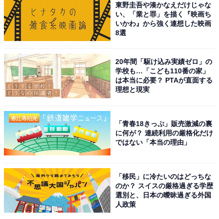
東野圭吾や湊かなえだけじゃな
い、「業と罪」を描く『映画ち
いかわ』から強く連想した映画
8選
20年間「駆け込み実績ゼロ」の
学校も…「こども110番の家」
は本当に必要？ PTAが直面する
理想と現実
「青春18きっぷ」販売激減の裏
に何が？ 連続利用の厳格化だけ
ではない「本当の理由」
「移民」に冷たいのはどっちな
のか？ スイスの厳格過ぎる学歴
選別と、日本の曖昧過ぎる外国
人政策