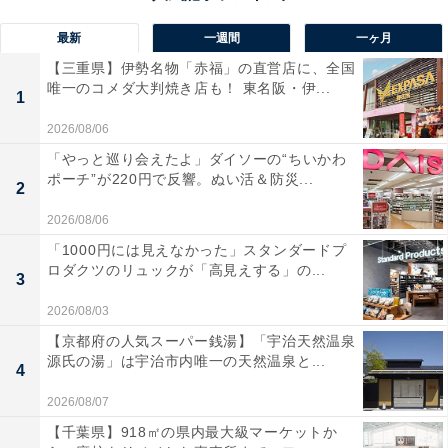
最新
一週間
一ヶ月
【三重県】伊勢名物「赤福」の直営店に、全国
唯一のコメダ大判焼き店も！ 東名阪・伊...
1
2026/08/06
「やっと巡り会えたよ」ダイソーの“ちいかわ
ポーチ”が220円で反響。ぬい活＆防災...
2
2026/08/06
「1000円には見えなかった」スタンダードプ
ロダクツのリュックが「高見えする」の...
3
2026/08/03
【京都府の人気スーパー銭湯】「宇治天然温泉
源氏の湯」は宇治市内唯一の天然温泉と...
4
2026/08/07
【千葉県】918㎡の県内最大級マーケットか