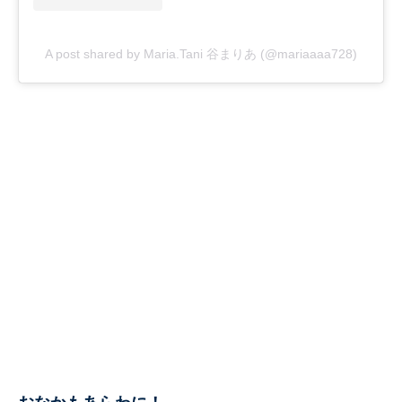
A post shared by Maria.Tani 谷まりあ (@mariaaaa728)