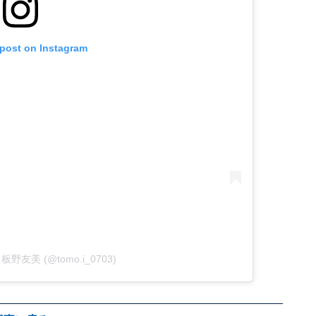
 post on Instagram
by 板野友美 (@tomo.i_0703)