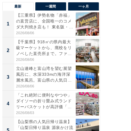
最新
一週間
一ヶ月
【三重県】伊勢名物「赤福」
【兵庫
の直営店に、全国唯一のコメ
ーメン
1
1
ダ大判焼き店も！ 東名阪・
再現した
伊...
道...
2026/08/06
2026/08/0
【千葉県】918㎡の県内最大
【三重
級マーケットから、廃校をリ
「鈴鹿天
2
2
ノベした直売所まで。ファ
は100
ー...
2026/08/06
2026/08/0
立山連峰と富山湾を望む展望
ステラ
風呂に、水深333mの海洋深
詰め放題
3
3
層水風呂。富山県の人気日
00円で「
帰...
2026/08/06
2026/08/0
「これ絶対に便利なやつや」
「ミニオ
ダイソーの折り畳み式ランド
ッグ！ 
4
4
リーバスケットが高評価「使
ど、夏限
わ...
2026/08/03
2026/08/0
【山梨県の人気日帰り温泉】
【埼玉
「山梨日帰り温泉 源泉かけ流
「行田天
5
5