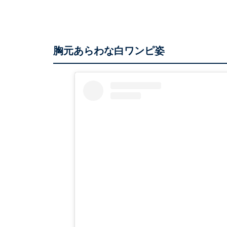
胸元あらわな白ワンピ姿