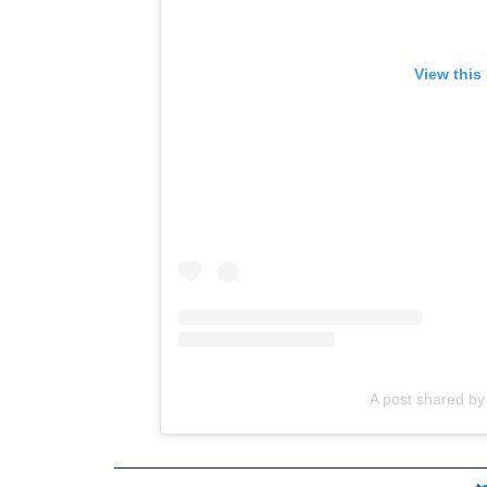
View this
A post shared 