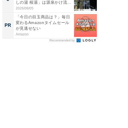
しの湯 桜湯」は源泉かけ流...
は和の
が...
2026/08/05
2026/08/0
「今日の目玉商品は？」毎日
すべて
変わるAmazonタイムセール
るその
PR
PR
が見逃せない
Amazon
COCO VIL
Recommended by